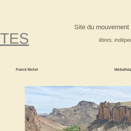
Site du mouvement 
TES
libres, indé
Franck Michel
Médiathè