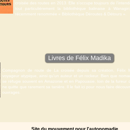
croisée des routes en 2013. Elle s’occupe toujours de l’inten
tout particulièrement la bibliothèque balinaise à Wanagir
récemment renommée « Bibliothèque Déroutes & Détours ».
Livres de Félix Madika
Compagnon de route de La croisée depuis sa création, Félix 
voyageur atypique, ainsi qu'un auteur et un rockeur. Bien que nomade
se réfugie souvent en Amazonie et en Papouasie, loin de la fureur 
ne quitte que rarement sa tanière. Il le fait ici pour nous faire découv
ouvrages.
Site du mouvement pour l'autonomadie