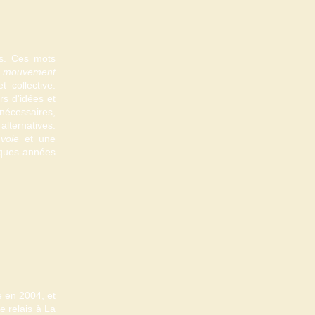
es. Ces mots
«
mouvement
t collective.
rs d'idées et
nécessaires,
alternatives.
 voie
et une
elques années
e en 2004, et
e relais à La