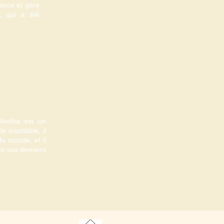
dance et gère
i, qui a été
Madika est un
 insatiable, il
du monde, et il
rir ses derniers