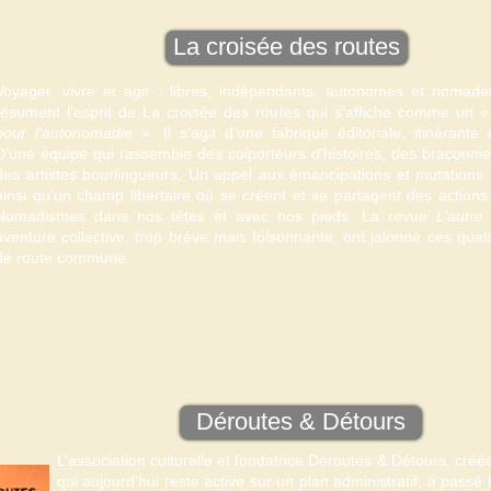
La croisée des routes
Voyager, vivre et agir : libres, indépendants, autonomes et nomad
résument l’esprit de La croisée des routes qui s’affiche comme un 
pour l'autonomadie
». Il s’agit d’une fabrique éditoriale, itinérante e
D’une équipe qui rassemble des colporteurs d'histoires, des braconnie
des artistes bourlingueurs. Un appel aux émancipations et mutations 
ainsi qu’un champ libertaire où se créent et se partagent des actions 
Nomadismes dans nos têtes et avec nos pieds. La revue
L’autre
aventure collective, trop brève mais foisonnante, ont jalonné ces qu
de route commune.
Déroutes & Détours
L’association culturelle et fondatrice Déroutes & Détours, créé
qui aujourd’hui reste active sur un plan administratif, a passé l