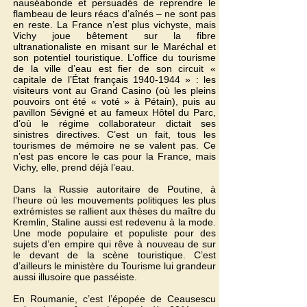
nauséabonde et persuadés de reprendre le
flambeau de leurs réacs d’aînés – ne sont pas
en reste. La France n’est plus vichyste, mais
Vichy joue bêtement sur la fibre
ultranationaliste en misant sur le Maréchal et
son potentiel touristique. L’office du tourisme
de la ville d’eau est fier de son circuit «
capitale de l’État français
1940-1944
» : les
visiteurs vont au Grand Casino (où les pleins
pouvoirs ont été « voté » à Pétain), puis au
pavillon Sévigné et au fameux Hôtel du Parc,
d’où le régime collaborateur dictait ses
sinistres directives. C’est un fait, tous les
tourismes de mémoire ne se valent pas. Ce
n’est pas encore le cas pour la France, mais
Vichy, elle, prend déjà l’eau.
Dans la Russie autoritaire de Poutine, à
l’heure où les mouvements politiques les plus
extrémistes se rallient aux thèses du maître du
Kremlin, Staline aussi est redevenu à la mode.
Une mode populaire et populiste pour des
sujets d’en empire qui rêve à nouveau de sur
le devant de la scène touristique. C’est
d’ailleurs le ministère du Tourisme lui grandeur
aussi illusoire que passéiste.
En Roumanie, c’est l’épopée de Ceausescu