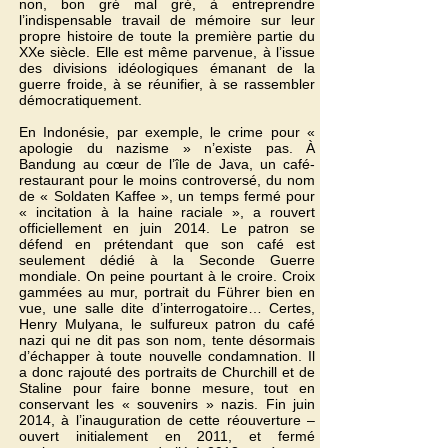
non, bon gré mal gré, à entreprendre
l’indispensable travail de mémoire sur leur
propre histoire de toute la première partie du
XXe siècle. Elle est même parvenue, à l’issue
des divisions idéologiques émanant de la
guerre froide, à se réunifier, à se rassembler
démocratiquement.
En Indonésie, par exemple, le crime pour «
apologie du nazisme » n’existe pas. À
Bandung au cœur de l’île de Java, un café-
restaurant pour le moins controversé, du nom
de « Soldaten Kaffee », un temps fermé pour
« incitation à la haine raciale », a rouvert
officiellement en juin 2014. Le patron se
défend en prétendant que son café est
seulement dédié à la Seconde Guerre
mondiale. On peine pourtant à le croire. Croix
gammées au mur, portrait du Führer bien en
vue, une salle dite d’interrogatoire… Certes,
Henry Mulyana, le sulfureux patron du café
nazi qui ne dit pas son nom, tente désormais
d’échapper à toute nouvelle condamnation. Il
a donc rajouté des portraits de Churchill et de
Staline pour faire bonne mesure, tout en
conservant les « souvenirs » nazis. Fin juin
2014, à l’inauguration de cette réouverture –
ouvert initialement en 2011, et fermé