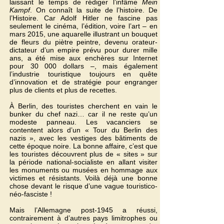
laissant le temps de rédiger l’infâme
Mein
Kampf
. On connaît la suite de l’histoire. De
l’Histoire. Car Adolf Hitler ne fascine pas
seulement le cinéma, l’édition, voire l’art – en
mars 2015, une aquarelle illustrant un bouquet
de fleurs du piètre peintre, devenu orateur-
dictateur d’un empire prévu pour durer mille
ans, a été mise aux enchères sur Internet
pour 30 000 dollars –, mais également
l’industrie touristique toujours en quête
d’innovation et de stratégie pour engranger
plus de clients et plus de recettes.
À Berlin, des touristes cherchent en vain le
bunker du chef nazi… car il ne reste qu’un
modeste panneau. Les vacanciers se
contentent alors d’un « Tour du Berlin des
nazis », avec les vestiges des bâtiments de
cette époque noire. La bonne affaire, c’est que
les touristes découvrent plus de « sites » sur
la période national-socialiste en allant visiter
les monuments ou musées en hommage aux
victimes et résistants. Voilà déjà une bonne
chose devant le risque d’une vague touristico-
néo-fasciste !
Mais l’Allemagne post-1945 a réussi,
contrairement à d’autres pays limitrophes ou