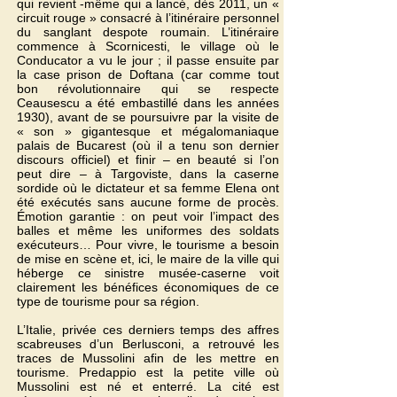
qui revient -même qui a lancé, dès 2011, un «
circuit rouge » consacré à l’itinéraire personnel
du sanglant despote roumain. L’itinéraire
commence à Scornicesti, le village où le
Conducator a vu le jour ; il passe ensuite par
la case prison de Doftana (car comme tout
bon révolutionnaire qui se respecte
Ceausescu a été embastillé dans les années
1930), avant de se poursuivre par la visite de
« son » gigantesque et mégalomaniaque
palais de Bucarest (où il a tenu son dernier
discours officiel) et finir – en beauté si l’on
peut dire – à Targoviste, dans la caserne
sordide où le dictateur et sa femme Elena ont
été exécutés sans aucune forme de procès.
Émotion garantie : on peut voir l’impact des
balles et même les uniformes des soldats
exécuteurs… Pour vivre, le tourisme a besoin
de mise en scène et, ici, le maire de la ville qui
héberge ce sinistre musée-caserne voit
clairement les bénéfices économiques de ce
type de tourisme pour sa région.
L’Italie, privée ces derniers temps des affres
scabreuses d’un Berlusconi, a retrouvé les
traces de Mussolini afin de les mettre en
tourisme. Predappio est la petite ville où
Mussolini est né et enterré. La cité est