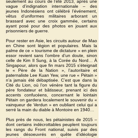
seulement au cours de l’été 2013, après une
vague d’indignation internationale – des
jeunes Indonésiens ont célébré l’événement,
vêtus d’uniformes militaires arborant un
brassard avec une croix gammée, certains
ayant posé pour des photos en jouant aux
prisonniers de guerre.
Pour rester en Asie, les circuits autour de Mao
en Chine sont légion et populaires. Mais la
palme de ce « tourisme de dictature » en plein
essor revient sans l’ombre d’un doute, sinon
celle de Kim Il Sung, à la Corée du Nord… À
Singapour, alors que fin mars 2015 s’éteignait
le « Père de la Nation », l’autoritaire et
paternaliste Lee Kuan Yew, une rue « Pétain »
n’a jamais été débaptisée. C’est que dans la
Cité du Lion, où l’on vénère tant la figure du
père fondateur et bâtisseur, prenant ici des
accents confucéens, concernant le lointain
Pétain on gardera localement le souvenir du «
vainqueur de Verdun » en oubliant celui qui a
serré la main du diable à Montoire en 1940…
Plus près de nous, les pétainistes de 2015 –
dont certains indécrottables peuplent toujours
les rangs du Front national, suivis par des
jeunes désoeuvrés en quête d’idéologie