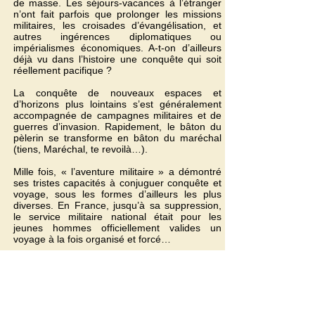
de masse. Les séjours-vacances à l’étranger
n’ont fait parfois que prolonger les missions
militaires, les croisades d’évangélisation, et
autres ingérences diplomatiques ou
impérialismes économiques. A-t-on d’ailleurs
déjà vu dans l’histoire une conquête qui soit
réellement pacifique ?
La conquête de nouveaux espaces et
d’horizons plus lointains s’est généralement
accompagnée de campagnes militaires et de
guerres d’invasion. Rapidement, le bâton du
pèlerin se transforme en bâton du maréchal
(tiens, Maréchal, te revoilà…).
Mille fois, «
l’aventure militaire » a démontré
ses tristes capacités à conjuguer conquête et
voyage, sous les formes d’ailleurs les plus
diverses. En France, jusqu’à sa suppression,
le service militaire national était pour les
jeunes hommes officiellement valides un
voyage à la fois organisé et forcé…
Aujourd’hui, après le terrible double attentat
de Paris, début janvier 2015, on reparle en
France de remettre en selle un service
militaire nouvelle version… histoire de
redonner – dixit les autorités en place et les