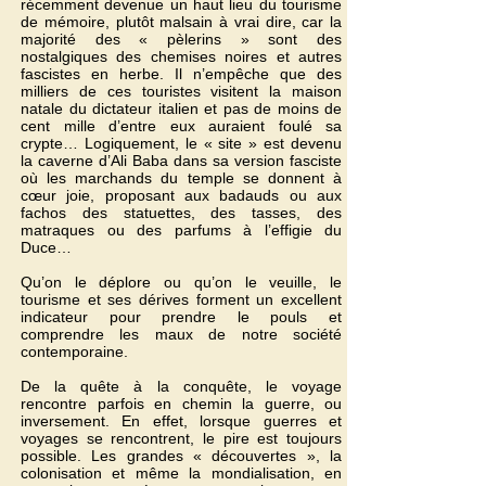
récemment devenue un haut lieu du tourisme
de mémoire, plutôt malsain à vrai dire, car la
majorité des « pèlerins » sont des
nostalgiques des chemises noires et autres
fascistes en herbe. Il n’empêche que des
milliers de ces touristes visitent la maison
natale du dictateur italien et pas de moins de
cent mille d’entre eux auraient foulé sa
crypte… Logiquement, le « site » est devenu
la caverne d’Ali Baba dans sa version fasciste
où les marchands du temple se donnent à
cœur joie, proposant aux badauds ou aux
fachos des statuettes, des tasses, des
matraques ou des parfums à l’effigie du
Duce…
Qu’on le déplore ou qu’on le veuille, le
tourisme et ses dérives forment un excellent
indicateur pour prendre le pouls et
comprendre les maux de notre société
contemporaine.
De la quête à la conquête, le voyage
rencontre parfois en chemin la guerre, ou
inversement. En effet, lorsque guerres et
voyages se rencontrent, le pire est toujours
possible. Les grandes « découvertes », la
colonisation et même la mondialisation, en