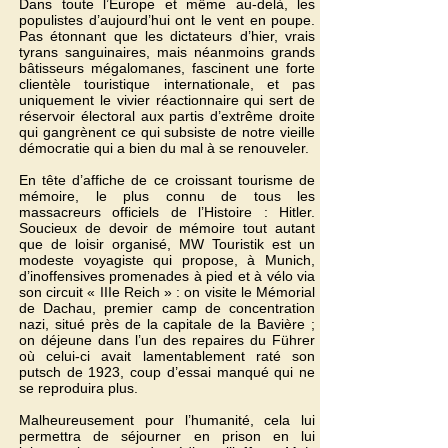
Dans toute l’Europe et même au-delà, les
populistes d’aujourd’hui ont le vent en poupe.
Pas étonnant que les dictateurs d’hier, vrais
tyrans sanguinaires, mais néanmoins grands
bâtisseurs mégalomanes, fascinent une forte
clientèle touristique internationale, et pas
uniquement le vivier réactionnaire qui sert de
réservoir électoral aux partis d’extrême droite
qui gangrènent ce qui subsiste de notre vieille
démocratie qui a bien du mal à se renouveler.
En tête d’affiche de ce croissant tourisme de
mémoire, le plus connu de tous les
massacreurs officiels de l’Histoire : Hitler.
Soucieux de devoir de mémoire tout autant
que de loisir organisé, MW Touristik est un
modeste voyagiste qui propose, à Munich,
d’inoffensives promenades à pied et à vélo via
son circuit « IIIe Reich » : on visite le Mémorial
de Dachau, premier camp de concentration
nazi, situé près de la capitale de la Bavière ;
on déjeune dans l’un des repaires du Führer
où celui-ci avait lamentablement raté son
putsch de 1923, coup d’essai manqué qui ne
se reproduira plus.
Malheureusement pour l’humanité, cela lui
permettra de séjourner en prison en lui