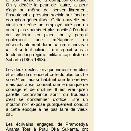
On y décèle la peur de l’autre, la peur
d’agir ou même de penser librement,
l’insoutenable pression sociale sur fond de
corruption généralisée. Cette nouvelle met
ainsi en scène un employé viré par un
autre, plus soumis et plus docile à l’endroit
du système en place, on y perçoit
également une métaphore du
désenchantement durant « l’ordre nouveau
» – et surtout policier – qui régnait sous la
férule du long régime militaro-capitaliste de
Suharto
(1965-1998)
.
Les deux seules lois qui priment semblent
être celle du silence et celle du plus fort. Le
non-dit
est aussi habituel que le
ouï-dire
,
mais pas aussi courant que le manque de
courage et de droiture. Il est vrai qu’en
pareille circonstance sortir du troupeau
c’est se condamner d’office. Etre un
mouton noir exposé publiquement conduit
à cette époque à ne pas faire de vieux
os…
Les écrivains engagés, de Pramoedya
Ananta Toer à Putu Oka Sukanta, ont