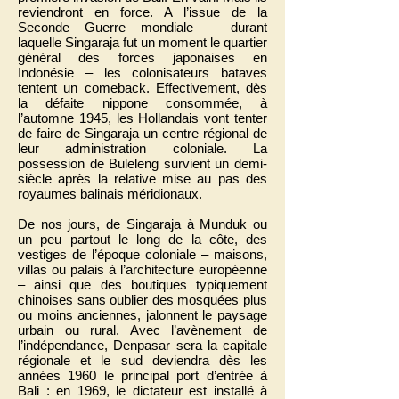
reviendront en force. A l’issue de la
Seconde Guerre mondiale – durant
laquelle Singaraja fut un moment le quartier
général des forces japonaises en
Indonésie – les colonisateurs bataves
tentent un comeback. Effectivement, dès
la défaite nippone consommée, à
l’automne 1945, les Hollandais vont tenter
de faire de Singaraja un centre régional de
leur administration coloniale. La
possession de Buleleng survient un demi-
siècle après la relative mise au pas des
royaumes balinais méridionaux.
De nos jours, de Singaraja à Munduk ou
un peu partout le long de la côte, des
vestiges de l’époque coloniale – maisons,
villas ou palais à l’architecture européenne
– ainsi que des boutiques typiquement
chinoises sans oublier des mosquées plus
ou moins anciennes, jalonnent le paysage
urbain ou rural. Avec l’avènement de
l’indépendance, Denpasar sera la capitale
régionale et le sud deviendra dès les
années 1960 le principal port d’entrée à
Bali : en 1969, le dictateur est installé à