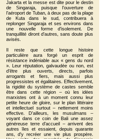
Jakarta et la messe est dite pour le destin
de Singaraja, puisque l’ouverture de
l’aéroport de Tuban, à deux pas de la plage
de Kuta dans le sud, contribuera à
replonger Singaraja et ses environs dans
une nouvelle forme d’isolement. De
tranquillité diront d’autres, sans doute plus
avisés.
Il reste que cette longue histoire
particulière aura forgé un esprit de
résistance indéniable aux « gens du nord
». Leur réputation, galvaudée ou non, est
d’être plus ouverts, directs, parfois
arrogants et fiers, mais aussi plus
progressistes et égalitaires. Effectivement,
la rigidité du système de castes semble
être dans cette région – où les idées
marxistes ont à un moment connu leur
petite heure de gloire, sur le plan littéraire
et intellectuel surtout – nettement moins
effective. D’ailleurs, les musulmans –
voyant dans ce coin de Bali une assez
généreuse terre d’accueil – arrivent des
autres îles et essaient, depuis quarante
ans, d’y recréer une vie plus prospère.