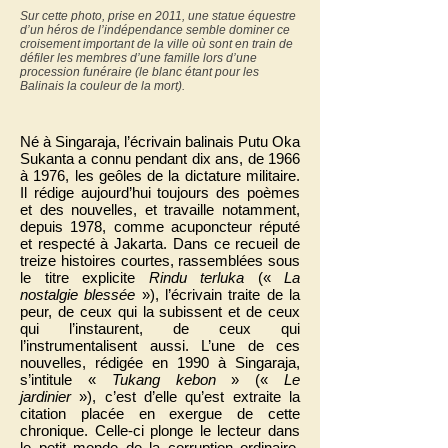
Sur cette photo, prise en 2011, une statue équestre
d’un héros de l’indépendance semble dominer ce
croisement important de la ville où sont en train de
défiler les membres d’une famille lors d’une
procession funéraire (le blanc étant pour les
Balinais la couleur de la mort).
Né à Singaraja, l’écrivain balinais Putu Oka
Sukanta a connu pendant dix ans, de 1966
à 1976, les geôles de la dictature militaire.
Il rédige aujourd’hui toujours des poèmes
et des nouvelles, et travaille notamment,
depuis 1978, comme acuponcteur réputé
et respecté à Jakarta. Dans ce recueil de
treize histoires courtes, rassemblées sous
le titre explicite
Rindu terluka
(«
La
nostalgie blessée
»), l’écrivain traite de la
peur, de ceux qui la subissent et de ceux
qui l’instaurent, de ceux qui
l’instrumentalisent aussi. L’une de ces
nouvelles, rédigée en 1990 à Singaraja,
s’intitule «
Tukang kebon
» («
Le
jardinier
»), c’est d’elle qu’est extraite la
citation placée en exergue de cette
chronique. Celle-ci plonge le lecteur dans
le petit monde de la corruption ordinaire.