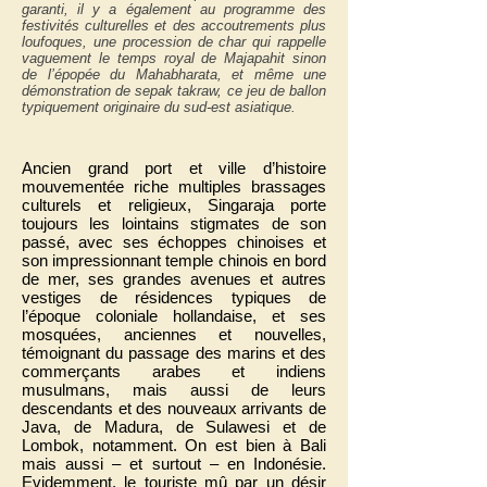
garanti, il y a également au programme des
festivités culturelles et des accoutrements plus
loufoques, une procession de char qui rappelle
vaguement le temps royal de Majapahit sinon
de l’épopée du Mahabharata, et même une
démonstration de sepak takraw, ce jeu de ballon
typiquement originaire du sud-est asiatique.
Ancien grand port et ville d’histoire
mouvementée riche multiples brassages
culturels et religieux, Singaraja porte
toujours les lointains stigmates de son
passé, avec ses échoppes chinoises et
son impressionnant temple chinois en bord
de mer, ses grandes avenues et autres
vestiges de résidences typiques de
l’époque coloniale hollandaise, et ses
mosquées, anciennes et nouvelles,
témoignant du passage des marins et des
commerçants arabes et indiens
musulmans, mais aussi de leurs
descendants et des nouveaux arrivants de
Java, de Madura, de Sulawesi et de
Lombok, notamment. On est bien à Bali
mais aussi – et surtout – en Indonésie.
Evidemment, le touriste mû par un désir