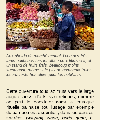
Aux abords du marché central, l’une des très
rares boutiques faisant office de « librairie », et
un stand de fruits frais, beaucoup moins
surprenant, même si le prix de nombreux fruits
locaux reste très élevé pour les habitants.
Cette ouverture tous azimuts vers le large
augure aussi d’arts syncrétiques, comme
on peut le constater dans la musique
rituelle balinaise (ou l’usage par exemple
du bambou est essentiel), dans les danses
sacrées (
wayang wong
,
baris gede
, et
surtout le trop populaire
joged
, danse
parfois émoustillée et aguichante,
controversée par les temps qui courent,
mais néanmoins incontournable pour