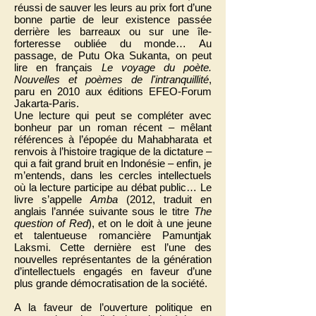
réussi de sauver les leurs au prix fort d’une
bonne partie de leur existence passée
derrière les barreaux ou sur une île-
forteresse oubliée du monde… Au
passage, de Putu Oka Sukanta, on peut
lire en français
Le voyage du poète.
Nouvelles et poèmes de l'intranquillité
,
paru en 2010 aux éditions EFEO-Forum
Jakarta-Paris.
Une lecture qui peut se compléter avec
bonheur par un roman récent – mêlant
références à l’épopée du Mahabharata et
renvois à l’histoire tragique de la dictature –
qui a fait grand bruit en Indonésie – enfin, je
m’entends, dans les cercles intellectuels
où la lecture participe au débat public… Le
livre s’appelle
Amba
(2012, traduit en
anglais l’année suivante sous le titre
The
question of Red
), et on le doit à une jeune
et talentueuse romancière Pamuntjak
Laksmi. Cette dernière est l’une des
nouvelles représentantes de la génération
d’intellectuels engagés en faveur d’une
plus grande démocratisation de la société.
A la faveur de l’ouverture politique en