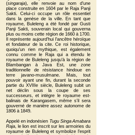
(
singaraja
), elle renvoie au nom d’une
place construite en 1604 par le Raja Panji
Sakti. Celui-ci occupe un rôle essentiel
dans la genèse de la ville. En tant que
royaume, Buleleng a été fondé par Gusti
Panji Sakti, souverain local qui gouverna
plus ou moins cette région de 1660 à 1700.
Il représente aujourd’hui l’ancêtre héroïque
et fondateur de la cite. Ce roi historique,
quoiqu’un rien mythique, est également
connu comme le Raja qui a étendu le
royaume de Buleleng jusqu’à la région de
Blambangan à Java Est, une zone
traditionnelle de résistance hindoue en
terre javano-musulmane. Mais, tout
pouvoir ayant une fin, durant la seconde
partie du XVIIIe siècle, Buleleng subit un
net déclin sous la coupe de ses
successeurs, et intègre le royaume est-
balinais de Karangasem, même s’il sera
gouverné de manière assez autonome de
1806 à 1849.
Appelé en indonésien
Tugu Singa Amabara
Raja
, le lion est inscrit sur les armoiries du
royaume de Buleleng et symbolize l’esprit