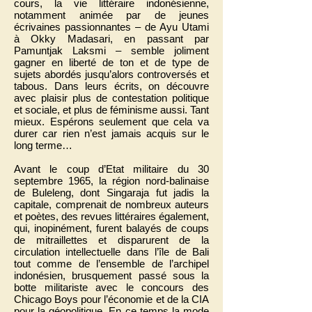
cours, la vie littéraire indonésienne,
notamment animée par de jeunes
écrivaines passionnantes – de Ayu Utami
à Okky Madasari, en passant par
Pamuntjak Laksmi – semble joliment
gagner en liberté de ton et de type de
sujets abordés jusqu’alors controversés et
tabous. Dans leurs écrits, on découvre
avec plaisir plus de contestation politique
et sociale, et plus de féminisme aussi. Tant
mieux. Espérons seulement que cela va
durer car rien n’est jamais acquis sur le
long terme…
Avant le coup d’Etat militaire du 30
septembre 1965, la région nord-balinaise
de Buleleng, dont Singaraja fut jadis la
capitale, comprenait de nombreux auteurs
et poètes, des revues littéraires également,
qui, inopinément, furent balayés de coups
de mitraillettes et disparurent de la
circulation intellectuelle dans l’île de Bali
tout comme de l’ensemble de l’archipel
indonésien, brusquement passé sous la
botte militariste avec le concours des
Chicago Boys pour l’économie et de la CIA
pour la géopolitique. En ce temps la mode