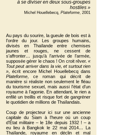
à se diviser en deux sous-groupes
hostiles »
Michel Houellebecq,
Plateforme
, 2001
Au pays du sourire, la gueule de bois est à
l’ordre du jour. Les groupes humains,
divisés en Thaïlande entre chemises
jaunes et rouges, ne cessent de
s’affronter… jusqu’à l’arrivée de l’armée,
supposée gérer le chaos ! On croit rêver.
«
Tout peut arriver dans la vie, et surtout rien
»
, écrit encore Michel Houellebecq dans
Plateforme
, ce roman qui décrit de
manière si réaliste non seulement le fléau
du tourisme sexuel, mais aussi l’état d’un
royaume à l’agonie. En attendant, le rien a
enfilé un treillis et risque fort de gangréner
le quotidien de millions de Thaïlandais.
Coup de projecteur ici sur une ancienne
capitale du Siam à l’heure où un coup
d’État militaire – le 18e depuis 1932 ! – a
eu lieu à Bangkok le 22 mai 2014… La
Thaïlande, royaume en déclin et mal