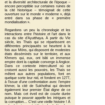
et la diversité architecturale de l’époque –
encore perceptible sur certaines ruines de
la cité historique – témoignait de cette
ouverture sur le monde « moderne », déjà
entré dans sa phase de « première
mondialisation ».
Regardons un peu la chronologie et les
interactions entre l’histoire et l’art dans le
cas du site d’Ayutthaya. À partir du VIe
siècle, les Thaïs qui se répartissent en
différentes principautés se heurtent à la
fois aux Môns, qui disposent de modestes
états disséminés sur le territoire, et aux
Khmers qui, eux, ont bâti un immense
empire dont la capitale converge à Angkor.
Dans ce contexte interculturel où se
croisent aussi les pouvoirs, les Thaïs se
mêlent aux autres populations, font en
quelque sorte leur nid, et fondent en 1277,
à l’issue d’une confrontation avec l’empire
khmer, la cité de Sukhothai qui devient
également leur premier État digne de ce
nom. Mais cet éveil est de courte durée
puisque le pouvoir appelle les intrigues et
la corruption… C’est une vieille histoire ! À