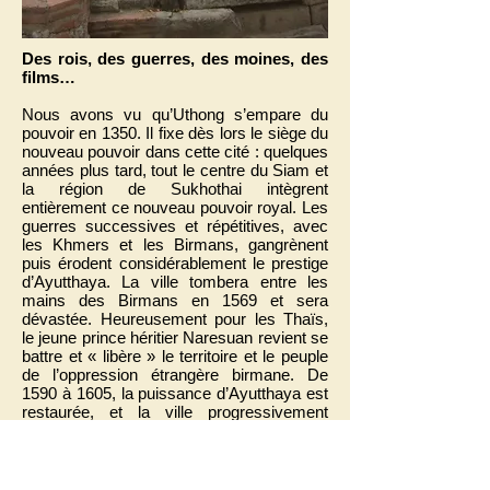
Des rois, des guerres, des moines, des
films…
Nous avons vu qu’Uthong s’empare du
pouvoir en 1350. Il fixe dès lors le siège du
nouveau pouvoir dans cette cité : quelques
années plus tard, tout le centre du Siam et
la région de Sukhothai intègrent
entièrement ce nouveau pouvoir royal. Les
guerres successives et répétitives, avec
les Khmers et les Birmans, gangrènent
puis érodent considérablement le prestige
d’Ayutthaya. La ville tombera entre les
mains des Birmans en 1569 et sera
dévastée. Heureusement pour les Thaïs,
le jeune prince héritier Naresuan revient se
battre et « libère » le territoire et le peuple
de l’oppression étrangère birmane. De
1590 à 1605, la puissance d’Ayutthaya est
restaurée, et la ville progressivement
gagnera en statut comme en grandeur.
C’est le roi Naraï qui, à compter des
années 1650, contribuera à transformer
Ayutthaya en cité prospère et culturelle.