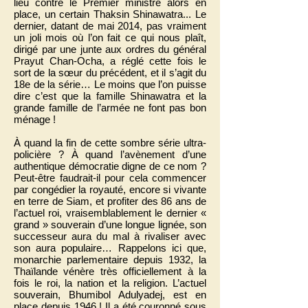
lieu contre le Premier ministre alors en
place, un certain Thaksin Shinawatra... Le
dernier, datant de mai 2014, pas vraiment
un joli mois où l’on fait ce qui nous plaît,
dirigé par une junte aux ordres du général
Prayut Chan-Ocha, a réglé cette fois le
sort de la sœur du précédent, et il s’agit du
18e de la série… Le moins que l’on puisse
dire c’est que la famille Shinawatra et la
grande famille de l’armée ne font pas bon
ménage !
À quand la fin de cette sombre série ultra-
policière ? À quand l’avènement d’une
authentique démocratie digne de ce nom ?
Peut-être faudrait-il pour cela commencer
par congédier la royauté, encore si vivante
en terre de Siam, et profiter des 86 ans de
l’actuel roi, vraisemblablement le dernier «
grand » souverain d’une longue lignée, son
successeur aura du mal à rivaliser avec
son aura populaire… Rappelons ici que,
monarchie parlementaire depuis 1932, la
Thaïlande vénère très officiellement à la
fois le roi, la nation et la religion. L’actuel
souverain, Bhumibol Adulyadej, est en
place depuis 1946 ! Il a été couronné sous