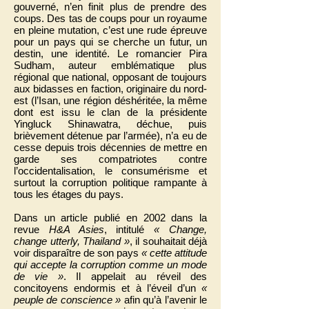
gouverné, n’en finit plus de prendre des
coups. Des tas de coups pour un royaume
en pleine mutation, c’est une rude épreuve
pour un pays qui se cherche un futur, un
destin, une identité. Le romancier Pira
Sudham, auteur emblématique plus
régional que national, opposant de toujours
aux bidasses en faction, originaire du nord-
est (l’Isan, une région déshéritée, la même
dont est issu le clan de la présidente
Yingluck Shinawatra, déchue, puis
brièvement détenue par l’armée), n’a eu de
cesse depuis trois décennies de mettre en
garde ses compatriotes contre
l’occidentalisation, le consumérisme et
surtout la corruption politique rampante à
tous les étages du pays.
Dans un article publié en 2002 dans la
revue
H&A Asies
, intitulé
« Change,
change utterly, Thailand »
, il souhaitait déjà
voir disparaître de son pays
« cette attitude
qui accepte la corruption comme un mode
de vie »
. Il appelait au réveil des
concitoyens endormis et à l’éveil d’un
«
peuple de conscience »
afin qu’à l’avenir le