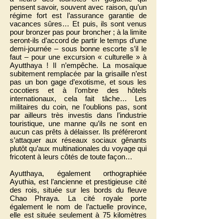
pensent savoir, souvent avec raison, qu’un
régime fort est l’assurance garantie de
vacances sûres… Et puis, ils sont venus
pour bronzer pas pour broncher ; à la limite
seront-ils d’accord de partir le temps d’une
demi-journée – sous bonne escorte s’il le
faut – pour une excursion « culturelle » à
Ayutthaya ! Il n’empêche. La mosaïque
subitement remplacée par la grisaille n’est
pas un bon gage d’exotisme, et sous les
cocotiers et à l’ombre des hôtels
internationaux, cela fait tâche… Les
militaires du coin, ne l’oublions pas, sont
par ailleurs très investis dans l’industrie
touristique, une manne qu’ils ne sont en
aucun cas prêts à délaisser. Ils préféreront
s’attaquer aux réseaux sociaux gênants
plutôt qu’aux multinationales du voyage qui
fricotent à leurs côtés de toute façon…
Ayutthaya, également orthographiée
Ayuthia, est l’ancienne et prestigieuse cité
des rois, située sur les bords du fleuve
Chao Phraya. La cité royale porte
également le nom de l’actuelle province,
elle est située seulement à 75 kilomètres