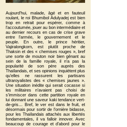
Aujourd’hui, malade, âgé et en fauteuil
roulant, le roi Bhumibol Adulyadej est bien
trop en retrait pour espérer, comme à
l’accoutumée, jouer au bon intermédiaire et
au dernier recours en cas de crise grave
entre l’armée, le gouvernement et le
peuple. En outre, le prince héritier,
Vajiralongkorn, est plutôt proche de
Thaksin et des « chemises rouges », bref
une sorte de mouton noir bien gênant au
sein de la famille royale, il n’a pas la
popularité de son père auprès des
Thaïlandais, et ses opinions inquiètent plus
qu’elles ne rassurent les partisans
ultraroyalistes des « chemises jaunes ».
Une situation inédite qui serait cocasse si
les militaires n’avaient pas choisi de
s’immiscer dans cette partition royale en
lui donnant une saveur kaki tendance vert-
de-gris… Bref, le ver est dans le fruit, et
désormais pour sortir de l’ornière bidasse,
pour les Thaïlandais attachés aux libertés
fondamentales, il va falloir innover. Avec
beaucoup de courage et d’abord pour le