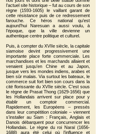
nos jours et dont une belle statue domine
l’actuel site historique – fut au cours de son
règne
(1593-1605)
le vaillant garant de
cette résistance puis de ce redressement
farouche. Ce héros national qu’est
aujourd’hui Naresuan a aussi voulu, à
l’époque, que la ville devienne un
authentique centre politique et culturel.
Puis, à compter du XVIIe siècle, la capitale
siamoise devint progressivement une
importante place forte commerciale. Les
marchandises et les marchands allaient et
venaient jusqu’en Chine et au Japon,
jusque vers les mondes indiens, arabes et
bien sûr malais. Via surtout les bateaux, le
commerce suit fort bien son cours dans la
cité florissante du XVIIe siècle. C’est sous
le règne de Prasat Thong
(1629-1656)
que
les Hollandais arrivent sur place pour y
établir un comptoir commercial.
Rapidement, les Européens – pressés
dans leur compétition coloniale – viennent
s’installer au Siam : Français, Anglais et
Danois débarquent pour concurrencer les
Hollandais. Le règne du roi Naraï
(1656-
1688)
aura été celui où l’influence et