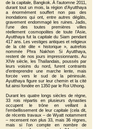
de la capitale, Bangkok. À l’automne 2011,
durant tout un mois, la région d’Ayutthaya
a énormément souffert non pas des
inondations qui ont, entre autres dégâts,
gravement endommagé les ruines. Jadis,
l’une des toutes premières villes
réellement cosmopolites de toute l’Asie,
Ayutthaya fut la capitale du Siam pendant
417 ans. Les vestiges antiques et religieux
de la cité dite « historique », autrefois
nommée Phra Nakhon Si Ayutthaya,
restent de nos jours impressionnants. Au
XIVe siècle, les Thaïlandais, poussés par
leurs voisins du nord, furent contraints
d’entreprendre une marche lente, mais
forcée vers le sud de la péninsule.
Ayutthaya figure sur leur chemin et la cité
fut ainsi fondée en 1350 par le Roi Uthong.
Durant les quatre longs siècles de règne,
33 rois répartis en plusieurs dynasties
occupent le trône en veillant à
l’embellissement de leur capitale (cela dit,
de récents travaux – de Wyatt notamment
– recensent non plus 33, mais 36 règnes,
mais si l'on compte en nombre de