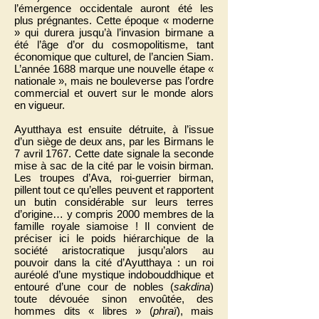
l’émergence occidentale auront été les
plus prégnantes. Cette époque « moderne
» qui durera jusqu’à l’invasion birmane a
été l’âge d’or du cosmopolitisme, tant
économique que culturel, de l’ancien Siam.
L’année 1688 marque une nouvelle étape «
nationale », mais ne bouleverse pas l’ordre
commercial et ouvert sur le monde alors
en vigueur.
Ayutthaya est ensuite détruite, à l’issue
d’un siège de deux ans, par les Birmans le
7 avril 1767. Cette date signale la seconde
mise à sac de la cité par le voisin birman.
Les troupes d’Ava, roi-guerrier birman,
pillent tout ce qu’elles peuvent et rapportent
un butin considérable sur leurs terres
d’origine… y compris 2000 membres de la
famille royale siamoise ! Il convient de
préciser ici le poids hiérarchique de la
société aristocratique jusqu’alors au
pouvoir dans la cité d’Ayutthaya : un roi
auréolé d’une mystique indobouddhique et
entouré d’une cour de nobles (
sakdina
)
toute dévouée sinon envoûtée, des
hommes dits « libres » (
phraï
), mais