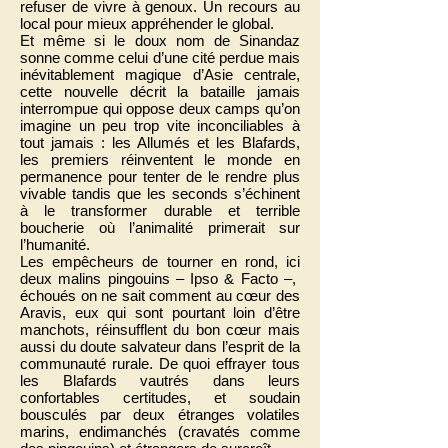
refuser de vivre à genoux. Un recours au
local pour mieux appréhender le global.
Et même si le doux nom de Sinandaz
sonne comme celui d’une cité perdue mais
inévitablement magique d’Asie centrale,
cette nouvelle décrit la bataille jamais
interrompue qui oppose deux camps qu’on
imagine un peu trop vite inconciliables à
tout jamais : les Allumés et les Blafards,
les premiers réinventent le monde en
permanence pour tenter de le rendre plus
vivable tandis que les seconds s’échinent
à le transformer durable et terrible
boucherie où l’animalité primerait sur
l’humanité.
Les empêcheurs de tourner en rond, ici
deux malins pingouins – Ipso & Facto –,
échoués on ne sait comment au cœur des
Aravis, eux qui sont pourtant loin d’être
manchots, réinsufflent du bon cœur mais
aussi du doute salvateur dans l’esprit de la
communauté rurale. De quoi effrayer tous
les Blafards vautrés dans leurs
confortables certitudes, et soudain
bousculés par deux étranges volatiles
marins, endimanchés (cravatés comme