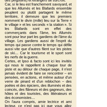
des pingouins) et étrangers de surcroît.
Car, si le lieu est franchement savoyard, et
que les Allumés et les Blafards ensemble
peuplent ou plutôt partagent le même
territoire, il demeure que les premiers
nomment le divin (mille) lieu sur la Terre «
le village » et les seconds « la station ». Si
les Blafards sont en effet des
commerçants dans l’âme, les Allumés
sont pour leur part les gardiens de l’âme du
village. Les gardiens aussi de l’esprit du
temps qui passe contre le temps qui défile
aussi vite que d’autres filent sur les pistes
de ski… Car le tourisme et le sport sont
les nerfs de la guerre.
Certes, et Ipso & facto sont ici les invités
qui nous le rappellent à chaque tour de
piste et au détour de chaque page, il n’est
jamais évident de faire se rencontrer – en
pensées, en actions, et même autour d’un
verre de pinard et d’un reblochon – des
poètes et des épiciers, des illuminés et des
coincés, des flâneurs et des gagneurs, des
hôtes et des touristes, des littérateurs et
des économistes…
On l’aura compris, amie lectrice et ami
lecteur, ce n’est pas ici que vous allez