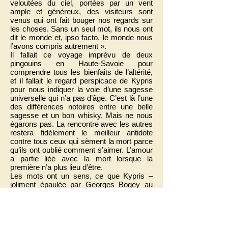
veloutées du ciel, portées par un vent
ample et généreux, des visiteurs sont
venus qui ont fait bouger nos regards sur
les choses. Sans un seul mot, ils nous ont
dit le monde et, ipso facto, le monde nous
l’avons compris autrement ».
Il fallait ce voyage imprévu de deux
pingouins en Haute-Savoie pour
comprendre tous les bienfaits de l’altérité,
et il fallait le regard perspicace de Kypris
pour nous indiquer la voie d’une sagesse
universelle qui n’a pas d’âge. C’est là l’une
des différences notoires entre une belle
sagesse et un bon whisky. Mais ne nous
égarons pas. La rencontre avec les autres
restera fidèlement le meilleur antidote
contre tous ceux qui sèment la mort parce
qu’ils ont oublié comment s’aimer. L’amour
a partie liée avec la mort lorsque la
première n’a plus lieu d’être.
Les mots ont un sens, ce que Kypris –
joliment épaulée par Georges Bogey au
meilleur de sa forme – semble avoir bien
compris. Contrairement aux oiseaux de
malheur – si éloignés de nos
sympathiques figures de pingouins – pour
qui le monde n’est que dérèglement des