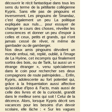
découvrir le récit fantastique dans tous les
sens du terme de la pétillante collégienne
Kypris. Sans elle pas de pingouins et
inversement. Les pingouins de Sinandaz,
c’est également un peu La politique
expliquée aux nuls… pour essayer de
changer le cours des choses, réveiller les
consciences et donner un peu d’espoir à
celles et ceux, petits et grands, qui n’ont
jamais cessé de rêver, ni même de
gambader ou de gamberger.
Nos deux amis pingouins dévoilent un
monde enfoui, nié, replié, oublié, à l’image
de La Hyène, cet incompris qui finalement
sortira des bois, ou de Tarik, lui aussi un «
étrange étranger », venu spécialement
dans le coin pour rechercher ses deux
compagnons de route palmipèdes… Enfin,
Kypris, adolescente au fort potentiel qui,
grâce à la fréquentation aussi affective
qu’assidue d’Ipso & Facto, mais aussi de
celle des livres et de la curiosité, grandit
dans le meilleur sens qui soit ! Celui de la
décence. Alors, lorsque Kypris décrit ses
vacances pour les besoins d’un devoir
scolaire, elle lâche : « Sur les vagues