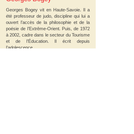
Georges Bogey vit en Haute-Savoie. Il a
été professeur de judo, discipline qui lui a
ouvert l’accès de la philosophie et de la
poésie de l’Extrême-Orient. Puis, de 1972
à 2002, cadre dans le secteur du Tourisme
et de l’Éducation. Il écrit depuis
l’adolescence.
Il est l’auteur d’une douzaine de livres dans
des genres variés : roman, théâtre, contes
illustrés pour enfants, recueils de haïkus,
témoignages, récits. Son écriture se nourrit
de ses lectures, du réel observé et de ses
rencontres.
Avec Jacqueline, illustratrice, ils publient
ensemble des livres pour enfants
"Entre parole et silence", le blog de
Georges Bogey
voir bio et bibliographie complète