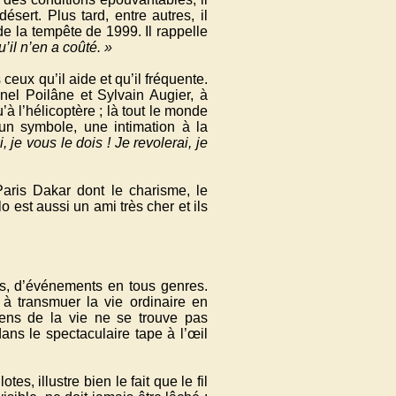
sert. Plus tard, entre autres, il
de la tempête de 1999. Il rappelle
’il n’en a coûté. »
eux qu’il aide et qu’il fréquente.
onel Poilâne et Sylvain Augier, à
’à l’hélicoptère ; là tout le monde
un symbole, une intimation à la
, je vous le dois ! Je revolerai, je
aris Dakar dont le charisme, le
o est aussi un ami très cher et ils
ers, d’événements en tous genres.
 à transmuer la vie ordinaire en
sens de la vie ne se trouve pas
ans le spectaculaire tape à l’œil
tes, illustre bien le fait que le fil