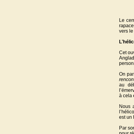
Le cer
rapace
vers le
L’héli
Cet ouv
Anglade
personn
On par
rencont
au déb
l’émerv
à cela 
Nous a
l’héli
est un 
Par son
pour ré