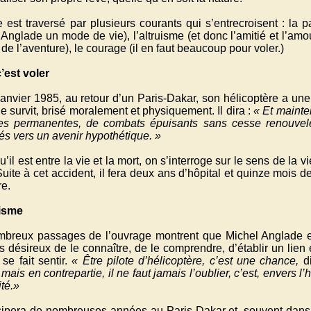
e est traversé par plusieurs courants qui s’entrecroisent : la 
Anglade un mode de vie), l’altruisme (et donc l’amitié et l’amou
 de l’aventure), le courage (il en faut beaucoup pour voler.)
’est voler
anvier 1985, au retour d’un Paris-Dakar, son hélicoptère a une
 survit, brisé moralement et physiquement. Il dira :
« Et mainte
tes permanentes, de combats épuisants sans cesse renouvelé
és vers un avenir hypothétique. »
u’il est entre la vie et la mort, on s’interroge sur le sens de la 
Suite à cet accident, il fera deux ans d’hôpital et quinze mois d
re.
uisme
breux passages de l’ouvrage montrent que Michel Anglade e
s désireux de le connaître, de le comprendre, d’établir un lien 
se fait sentir.
« Être pilote d’hélicoptère, c’est une chance,
di
, mais en contrepartie, il ne faut jamais l’oublier, c’est, envers
ité.»
ticipera de nombreuses années au Paris-Dakar et, souvent dans