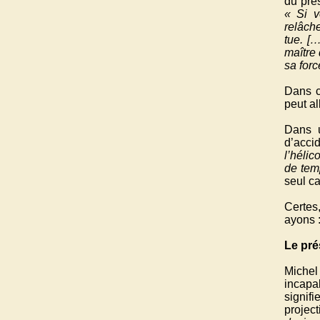
du prés
« Si v
relâch
tue. [
maître 
sa forc
Dans c
peut al
Dans u
d’accid
l’hélic
de tem
seul ca
Certes
ayons :
Le prés
Michel
incapab
signifi
project