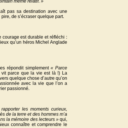
lointain même relatif. »
nnaît pas sa destination avec une
 pire, de s’écraser quelque part.
e courage est durable et réfléchi :
 mieux qu’un héros Michel Anglade
gnes répondit simplement
« Parce
vit parce que la vie est là !) La
r vers quelque chose d’autre qu’on
passionnée avec la vie que l’on a
rier passionné.
 rapporter les moments curieux,
rès de la terre et des hommes m’a
ns la mémoire des lecteurs »
qui,
mieux connaître et comprendre le