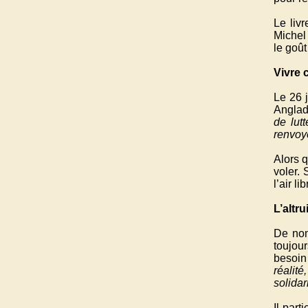
Le livr
Michel 
le goût
Vivre c
Le 26 j
Anglade
de lut
renvoy
Alors q
voler. 
l’air lib
L’altr
De nom
toujour
besoin 
réalité
solidar
Il par