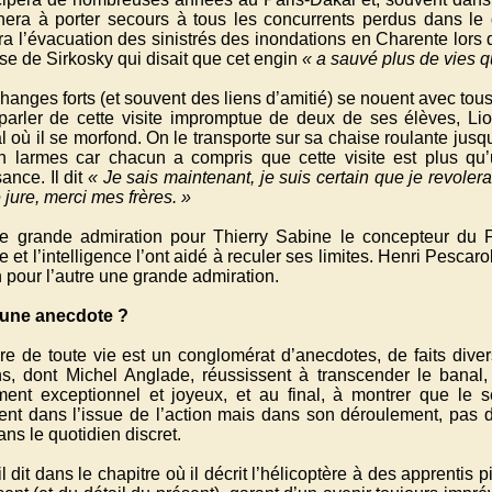
inera à porter secours à tous les concurrents perdus dans le dé
a l’évacuation des sinistrés des inondations en Charente lors 
se de Sirkosky qui disait que cet engin
« a sauvé plus de vies qu
anges forts (et souvent des liens d’amitié) se nouent avec tous c
t parler de cette visite impromptue de deux de ses élèves, Li
al où il se morfond. On le transporte sur sa chaise roulante jusqu
n larmes car chacun a compris que cette visite est plus qu’
ance. Il dit
« Je sais maintenant, je suis certain que je revolerai
 jure, merci mes frères. »
ne grande admiration pour Thierry Sabine le concepteur du P
 et l’intelligence l’ont aidé à reculer ses limites. Henri Pescarol
n pour l’autre une grande admiration.
 une anecdote ?
oire de toute vie est un conglomérat d’anecdotes, de faits div
ns, dont Michel Anglade, réussissent à transcender le banal,
ent exceptionnel et joyeux, et au final, à montrer que le 
ent dans l’issue de l’action mais dans son déroulement, pas d
ns le quotidien discret.
l dit dans le chapitre où il décrit l’hélicoptère à des apprentis pilo