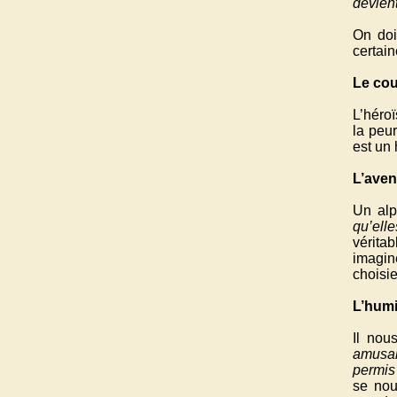
devient
On doi
certain
Le co
L’héroï
la peu
est un
L’aven
Un alp
qu’elle
véritab
imagin
choisi
L’humi
Il nou
amusan
permis
se nou