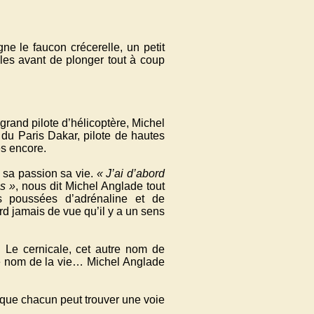
ne le faucon crécerelle, un petit
iles avant de plonger tout à coup
grand pilote d’hélicoptère, Michel
e du Paris Dakar, pilote de hautes
es encore.
e sa passion sa vie.
« J’ai d’abord
és »
, nous dit Michel Anglade tout
s poussées d’adrénaline et de
rd jamais de vue qu’il y a un sens
. Le cernicale, cet autre nom de
tre nom de la vie… Michel Anglade
) que chacun peut trouver une voie