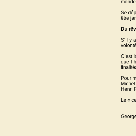
monde 
Se dépa
être ja
Du rêve
S’il y 
volonté
C’est l
que l’
finalité
Pour mi
Michel
Henri 
Le « ce
George