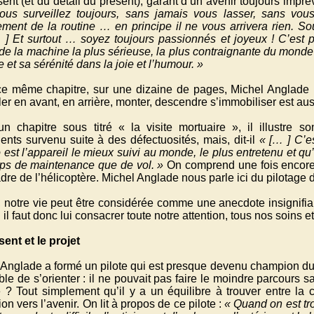
ent (et du détail du présent), garant d’un avenir toujours imprév
ous surveillez toujours, sans jamais vous lasser, sans vou
ement de la routine … en principe il ne vous arrivera rien. So
… ] Et surtout … soyez toujours passionnés et joyeux ! C’est p
de la machine la plus sérieuse, la plus contraignante du monde 
e et sa sérénité dans la joie et l’humour. »
e même chapitre, sur une dizaine de pages, Michel Anglade
ler en avant, en arrière, monter, descendre s’immobiliser est au
n chapitre sous titré « la visite mortuaire », il illustre 
ents survenu suite à des défectuosités, mais, dit-il
« [… ] C’e
o est l’appareil le mieux suivi au monde, le plus entretenu et qu’i
ps de maintenance que de vol. »
On comprend une fois encore 
dre de l’hélicoptère. Michel Anglade nous parle ici du pilotage d
, notre vie peut être considérée comme une anecdote insignifia
 il faut donc lui consacrer toute notre attention, tous nos soins e
ent et le projet
 Anglade a formé un pilote qui est presque devenu champion du
le de s’orienter : il ne pouvait pas faire le moindre parcours 
e ? Tout simplement qu’il y a un équilibre à trouver entre la 
ion vers l’avenir. On lit à propos de ce pilote :
« Quand on est trop