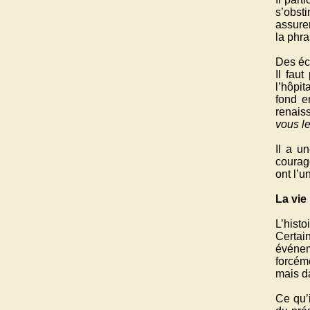
s’obst
assurer
la phra
Des éch
Il fau
l’hôpit
fond e
renaiss
vous le
Il a u
courage
ont l’u
La vie
L’hist
Certai
événem
forcém
mais da
Ce qu’i