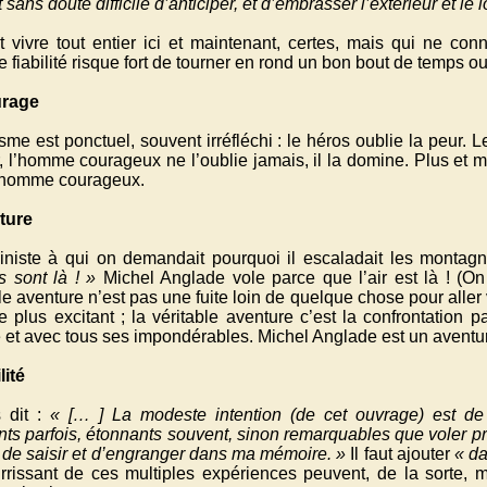
 sans doute difficile d’anticiper, et d’embrasser l’extérieur et le 
t vivre tout entier ici et maintenant, certes, mais qui ne co
e fiabilité risque fort de tourner en rond un bon bout de temps ou
urage
sme est ponctuel, souvent irréfléchi : le héros oublie la peur. L
r, l’homme courageux ne l’oublie jamais, il la domine. Plus et
 homme courageux.
ture
iniste à qui on demandait pourquoi il escaladait les monta
s sont là ! »
Michel Anglade vole parce que l’air est là ! (On 
le aventure n’est pas une fuite loin de quelque chose pour alle
e plus excitant ; la véritable aventure c’est la confrontation 
e et avec tous ses impondérables. Michel Anglade est un aventu
lité
s dit :
« [… ] La modeste intention (de cet ouvrage) est de
ts parfois, étonnants souvent, sinon remarquables que voler p
 de saisir et d’engranger dans ma mémoire. »
Il faut ajouter
« da
rrissant de ces multiples expériences peuvent, de la sorte, 