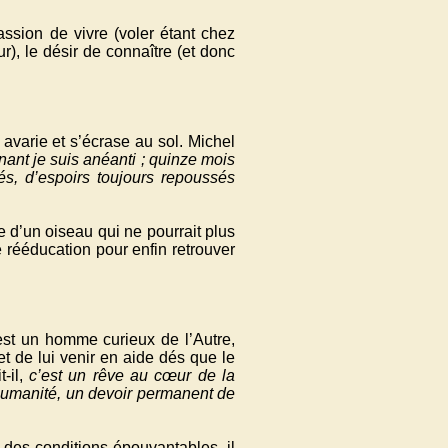
passion de vivre (voler étant chez
r), le désir de connaître (et donc
 avarie et s’écrase au sol. Michel
nant je suis anéanti ; quinze mois
s, d’espoirs toujours repoussés
vie d’un oiseau qui ne pourrait plus
e rééducation pour enfin retrouver
st un homme curieux de l’Autre,
et de lui venir en aide dés que le
t-il,
c’est un rêve au cœur de la
 l’humanité, un devoir permanent de
 des conditions épouvantables, il