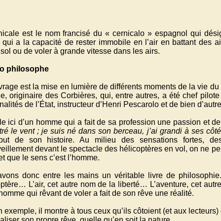
nicale est le nom francisé du « cernicalo » espagnol qui désig
 qui a la capacité de rester immobile en l’air en battant des a
 sol ou de voler à grande vitesse dans les airs.
co philosophe
rage est la mise en lumière de différents moments de la vie du 
, originaire des Corbières, qui, entre autres, a été chef pilot
alités de l’État, instructeur d’Henri Pescarolo et de bien d’autr
le ici d’un homme qui a fait de sa profession une passion et d
ré le vent ; je suis né dans son berceau, j’ai grandi à ses côt
ut de son histoire. Au milieu des sensations fortes, de
eillement devant le spectacle des hélicoptères en vol, on ne pe
et que le sens c’est l’homme.
vons donc entre les mains un véritable livre de philosophie
coptère… L’air, cet autre nom de la liberté… L’aventure, cet au
homme qui rêvant de voler a fait de son rêve une réalité.
 exemple, il montre à tous ceux qu’ils côtoient (et aux lecteurs
aliser son propre rêve, quelle qu’en soit la nature.