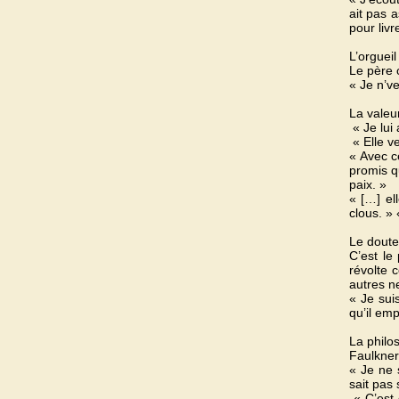
ait pas 
pour livr
L’orgueil 
Le père o
« Je n’ve
La valeu
« Je lui 
« Elle ve
« Avec ce
promis q
paix. »
« […] el
clous. »
Le dout
C’est le
révolte 
autres n
« Je suis
qu’il em
La philo
Faulkner 
« Je ne s
sait pas 
« C’est 