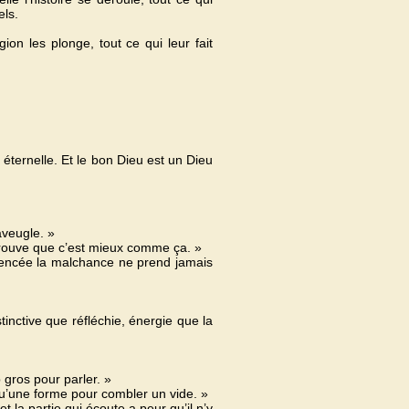
els.
gion les plonge, tout ce qui leur fait
 éternelle. Et le bon Dieu est un Dieu
 aveugle. »
Il trouve que c’est mieux comme ça. »
mencée la malchance ne prend jamais
stinctive que réfléchie, énergie que la
 gros pour parler. »
 qu’une forme pour combler un vide. »
 la partie qui écoute a peur qu’il n’y