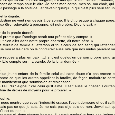
assez de temps pour le dire. Je sens mon corps, mes os, ma chair, qui
er passage à la solitude ; et devenir quelqu’un qui n’est plus seul est un
et la dignité.
bstiné ne veut rien devoir à personne. Il le dit presque à chaque page. 
ux être redevable à personne, dit notre père, Dieu le sait. »
r de la parole donnée.
ai promis que l’attelage serait tout prêt et elle y compte. »
ut s’en aller dans notre propre charrette, dit notre père. »
 terrain de famille à Jefferson et tous ceux de son sang qui l’attendent 
ue moi et les gars on la conduirait aussi vite que nos mules peuvent m
le reposera plus en paix […] si c’est quelqu’un de son propre sang qu
 « Elle compte sur ma parole. Je la lui ai donnée.»
e.
 plus jeune enfant de la famille celui qui sans doute n’a pas encore 
contre ce que les autres appellent la fatalité, de façon maladroite cert
e manifestent que soumission et résignation.
 l’élu du Seigneur car celui qu’Il aime, Il sait aussi le châtier. Pourta
ploie de drôles de moyens pour le prouver. »
sophie.
nous montre que sous l’imbécilité crasse, l’esprit demeure et qu’il suffi
ais pas ce que je suis. Je ne sais pas si je suis ou non. Jewel sait qu’i
s’il est ou non. »
comme si, dans chaque homme, il y avait quelqu’un hors des limites de