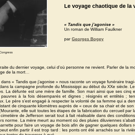
Le voyage chaotique de la 
« Tandis que j’agonise »
Un roman de William Faulkner
par
Georges Bogey
 Congress
traite du dernier voyage, celui d’où personne ne revient. Parler de la mo
age de la mort…
 dans « Tandis que j’agonise » nous raconte un voyage funéraire tragi-c
 dans la campagne profonde du Mississippi au début du XXe siècle. Le c
s. La défunte est une mère de famille. Son mari ainsi que ses cinq 
pauvres à la fois désemparés et dignes ; résignés et entêtés ; terre
x. Le père s’est engagé à respecter la volonté de sa femme qui a de
 distant de cinquante kilomètres auprès de « ceux de sa chair et de son
 (Mourante, elle suit toutes les étapes de la fabrication du cercueil pa
 cimetière de Jefferson serait tout à fait réalisable dans des conditio
hors norme. La mère meurt au moment où des pluies diluviennes s’abatte
charrette pour faire un voyage de bois afin de gagner quelques dollars r
eut enfin partir il est trop tard : les ponts ont été arrachés sur la riviè
our tenter de traverser à gué.