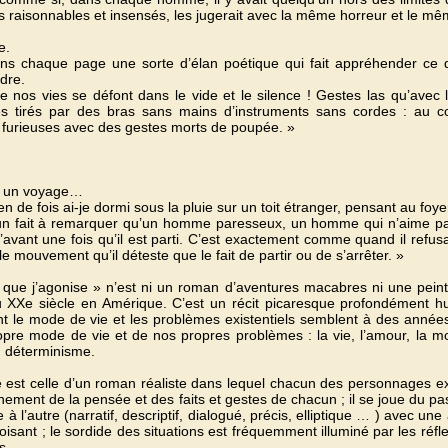
s raisonnables et insensés, les jugerait avec la même horreur et le 
e.
ans chaque page une sorte d’élan poétique qui fait appréhender ce q
dre.
nos vies se défont dans le vide et le silence ! Gestes las qu’avec 
es tirés par des bras sans mains d’instruments sans cordes : au c
s furieuses avec des gestes morts de poupée. »
st un voyage…
 de fois ai-je dormi sous la pluie sur un toit étranger, pensant au foye
un fait à remarquer qu’un homme paresseux, un homme qui n’aime pa
 l’avant une fois qu’il est parti. C’est exactement comme quand il refu
le mouvement qu’il déteste que le fait de partir ou de s’arrêter. »
 que j’agonise » n’est ni un roman d’aventures macabres ni une pein
 XXe siècle en Amérique. C’est un récit picaresque profondément hu
t le mode de vie et les problèmes existentiels semblent à des année
opre mode de vie et de nos propres problèmes : la vie, l’amour, la mo
u déterminisme.
 est celle d’un roman réaliste dans lequel chacun des personnages exp
nement de la pensée et des faits et gestes de chacun ; il se joue du pa
e à l’autre (narratif, descriptif, dialogué, précis, elliptique … ) avec 
toisant ; le sordide des situations est fréquemment illuminé par les réf
s.