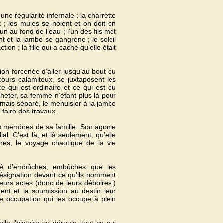
e régularité infernale : la charrette
t ; les mules se noient et on doit en
un au fond de l’eau ; l’un des fils met
t et la jambe se gangrène ; le soleil
on ; la fille qui a caché qu’elle était
ion forcenée d’aller jusqu’au bout du
ours calamiteux, se juxtaposent les
ce qui est ordinaire et ce qui est du
cheter, sa femme n’étant plus là pour
jamais séparé, le menuisier à la jambe
 faire des travaux.
es membres de sa famille. Son agonie
. C’est là, et là seulement, qu’elle
tres, le voyage chaotique de la vie
semé d’embûches, embûches que les
résignation devant ce qu’ils nomment
e leurs actes (donc de leurs déboires.)
ent et la soumission au destin leur
ne occupation qui les occupe à plein
le l’histoire se déroule, tout ce qui