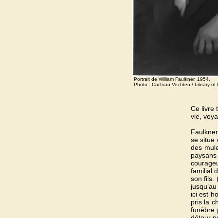
Portrait de William Faulkner, 1954.
Photo : Carl van Vechten / Library of
Ce livre 
vie, voy
Faulkner
se situe
des mule
paysans 
courageu
familial
son fils.
jusqu’au
ici est 
pris la 
funèbre p
détour p