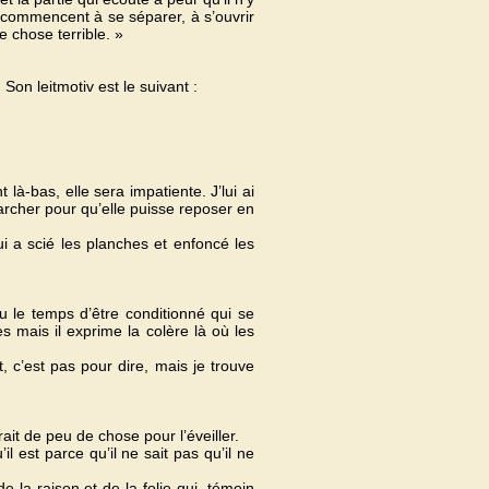
 commencent à se séparer, à s’ouvrir
e chose terrible. »
Son leitmotiv est le suivant :
là-bas, elle sera impatiente. J’lui ai
archer pour qu’elle puisse reposer en
i a scié les planches et enfoncé les
eu le temps d’être conditionné qui se
es mais il exprime la colère là où les
nt, c’est pas pour dire, mais je trouve
rait de peu de chose pour l’éveiller.
l est parce qu’il ne sait pas qu’il ne
 la raison et de la folie qui, témoin