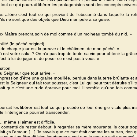
 tout ce qui pourrait libérer les protagonistes sont des concepts univers
s aliène c’est tout ce qui provient de l’obscurité dans laquelle la reli
u’ils ne sont que des objets que Dieu manipule à sa guise.
ux Maître prendra soin de moi comme d’un moineau tombé du nid. »
ilité (le péché originel).
 de chaque jour est la preuve et le châtiment de mon péché. »
 est votre salut ? On n’a pas trop de toute sa vie pour obtenir la grâce
’est à lui de juger et de peser ce n’est pas à vous. »
nation.
du Seigneur que tout arrive. »
’impression d’être une graine mouillée, perdue dans la terre brûlante et
st le Seigneur qui fait tout pousser, c’est Lui qui peut tout détruire s’
ait que c’est une rude épreuve pour moi. Il semble qu’une fois com
urrait les libérer est tout ce qui procède de leur énergie vitale plus in
e l’intelligence pourrait transcender.
 même si aimer est difficile.
st contenté de rester debout, à regarder sa mère mourante, le cœur trop
elait ça l’amour. […] Je savais que ce mot était comme les autres, rien
e ce qui va être dit bien longtemps avant que le mot ne soit prononcé, et