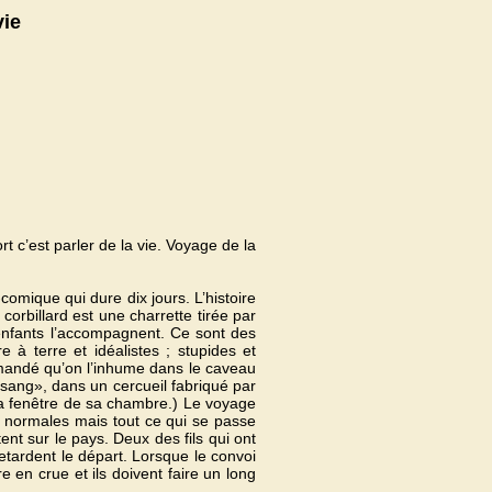
vie
rt c’est parler de la vie. Voyage de la
omique qui dure dix jours. L’histoire
orbillard est une charrette tirée par
enfants l’accompagnent. Ce sont des
 à terre et idéalistes ; stupides et
mandé qu’on l’inhume dans le caveau
 sang», dans un cercueil fabriqué par
r la fenêtre de sa chambre.) Le voyage
ns normales mais tout ce qui se passe
nt sur le pays. Deux des fils qui ont
etardent le départ. Lorsque le convoi
re en crue et ils doivent faire un long