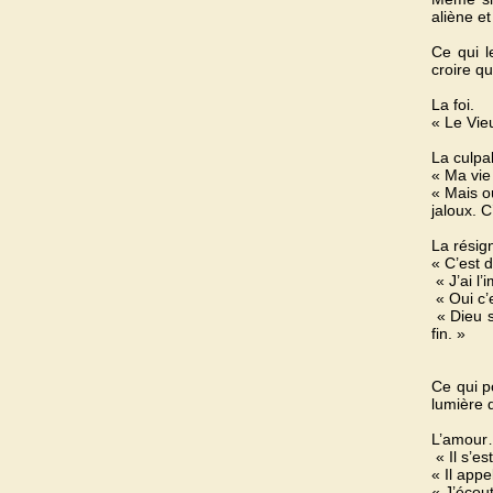
aliène et
Ce qui le
croire q
La foi.
« Le Vie
La culpab
« Ma vie
« Mais où
jaloux. C
La résig
« C’est 
« J’ai l
« Oui c’e
« Dieu s
fin. »
Ce qui po
lumière d
L’amour…
« Il s’e
« Il app
« J’écout