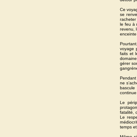
Ce voyag
se renve
racheter 
le feu à
revenu, l
enceinte
Pourtant
voyage p
faits et
domaine 
gérer son
gangréné
Pendant 
ne s’ach
bascule 
continu
Le péri
protagon
fatalité,
Le respe
médiocri
temps et
Même si 