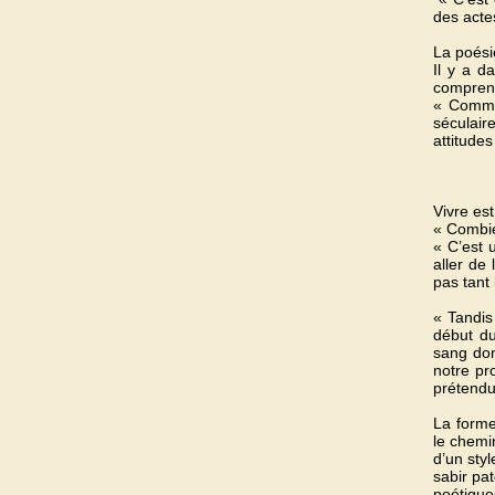
des acte
La poési
Il y a d
compren
« Comme 
séculair
attitude
Vivre e
« Combien
« C’est 
aller de
pas tant 
« Tandis
début du
sang don
notre pr
prétend
La forme
le chemi
d’un styl
sabir pa
poétique