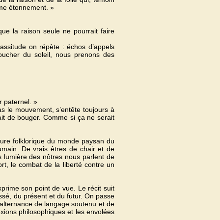
même étonnement. »
ue la raison seule ne pourrait faire
lassitude on répète : échos d’appels
oucher du soleil, nous prenons des
r paternel. »
s le mouvement, s’entête toujours à
sait de bouger. Comme si ça ne serait
ture folklorique du monde paysan du
main. De vrais êtres de chair et de
s lumière des nôtres nous parlent de
rt, le combat de la liberté contre un
rime son point de vue. Le récit suit
ssé, du présent et du futur. On passe
une alternance de langage soutenu et de
lexions philosophiques et les envolées