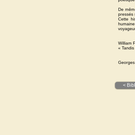
De même 
pressés s
Cette hi
humaine.
voyageu
William 
« Tandis
Georges 
< Bib