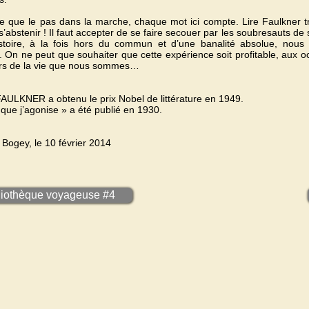
que le pas dans la marche, chaque mot ici compte. Lire Faulkner trop
’abstenir ! Il faut accepter de se faire secouer par les soubresauts de s
stoire, à la fois hors du commun et d’une banalité absolue, nous 
 On ne peut que souhaiter que cette expérience soit profitable, aux oc
rs de la vie que nous sommes…
FAULKNER a obtenu le prix Nobel de littérature en 1949.
 que j’agonise » a été publié en 1930.
Bogey, le 10 février 2014
liothèque voyageuse #4