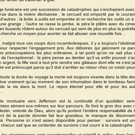
e funéraire est une succession de catastrophes qui s’enchainent avec un
rse dans la rivière déchainée ; le cercueil est emporté par le couran
d’autres ; la boite à outils est emportée et on recherche les outils un à 
 une grange ; l’autre se casse la jambe, le père le plâtre avec du cimen
es busards rôdent autour du cercueil qui sent de plus en plus la putréfacti
 cherche un moyen pour avorter se fait abuser une nouvelle fois…
, malgré tous ces coups durs rocambolesques, il y a toujours l’obstinat
our respecter l’engagement pris. Aux déboires qui jalonnent ce parc
 les préoccupations les plus ordinaires, à tel point qu’on ne sait plus 
de l’exceptionnel : le père pense au dentier qu’il va enfin pouvoir s’a
 argent, la fille veut à tout prix vendre ses gâteaux dont elle ne s’est 
e est préoccupé parce qu’il doit s’arrêter au retour chez un voisin pour
toute la durée du voyage la morte est toujours vivante dans la tête d
ève vraiment qu’au moment de son inhumation dans le tombeau familial
de la vie dans la mort. Le repos éternel pour elle et pour les au
e…
ple mortuaire vers Jefferson est la continuité d’un quotidien 
istes sèment eux-mêmes sur leur parcours. Ils font le gros dos avec 
 destin, volonté de Dieu, alors qu’ils portent l’entière responsabilité d
ct de la parole donnée fait leur grandeur, le manque de discernem
té. Personne ici n’est assez disponible pour penser : survivre est u
 chacun sait que se contenter de survivre c’est courir à la catastrophe.
les circonstances sont exceptionnelles et primitif le milieu dans laquel