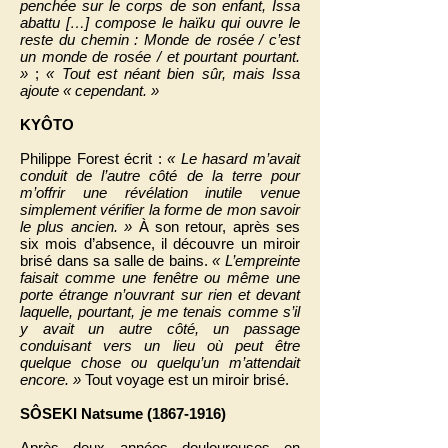
penchée sur le corps de son enfant, Issa
abattu […] compose le haïku qui ouvre le
reste du chemin : Monde de rosée / c’est
un monde de rosée / et pourtant pourtant.
»
;
« Tout est néant bien sûr, mais Issa
ajoute « cependant. »
KYÔTO
Philippe Forest écrit :
« Le hasard m’avait
conduit de l’autre côté de la terre pour
m’offrir une révélation inutile venue
simplement vérifier la forme de mon savoir
le plus ancien. »
À son retour, après ses
six mois d’absence, il découvre un miroir
brisé dans sa salle de bains.
« L’empreinte
faisait comme une fenêtre ou même une
porte étrange n’ouvrant sur rien et devant
laquelle, pourtant, je me tenais comme s’il
y avait un autre côté, un passage
conduisant vers un lieu où peut être
quelque chose ou quelqu’un m’attendait
encore. »
Tout voyage est un miroir brisé.
SÔSEKI Natsume
(1867-1916)
Après deux années douloureuses en