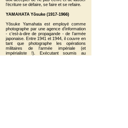
l’écriture se défaire, se faire et se refaire.
YAMAHATA Yôsuke
(1917-1966)
Yôsuke Yamahata est employé comme
photographe par une agence d’information
- c’est-à-dire de propagande - de l’armée
japonaise. Entre 1941 et 1944, il couvre en
tant que photographe les opérations
militaires de l’armée impériale (et
impérialiste !). Exécutant soumis au
régime, il photographie tout… sauf les
atrocités commises par les Japonais !
« Il
n’a pas pu ne pas voir les innombrables
exécutions, les viols collectifs, les
déportations, la mise en place d’un
système concentrationnaire qui a peu à
envier à celui qu’organisaient les nazis à la
même époque »
, écrit Philippe Forest. Ce
témoin est donc un complice.
On l’envoie à Nagasaki le jour même de
l’explosion pour photographier
l’événement. C’est l’horreur totale,
indicible, indescriptible. La ville est réduite
en cendres. Partout des blessés, des