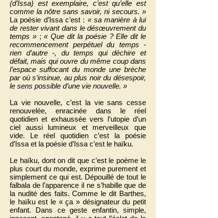
(d’Issa) est exemplaire, c’est qu’elle est
comme la nôtre sans savoir, ni secours. »
La poésie d’Issa c’est :
« sa manière à lui
de rester vivant dans le désœuvrement du
temps »
;
« Que dit la poésie ? Elle dit le
recommencement perpétuel du temps -
rien d’autre -, du temps qui déchire et
défait, mais qui ouvre du même coup dans
l’espace suffocant du monde une brèche
par où s’insinue, au plus noir du désespoir,
le sens possible d’une vie nouvelle. »
La vie nouvelle, c’est la vie sans cesse
renouvelée, enracinée dans le réel
quotidien et exhaussée vers l’utopie d’un
ciel aussi lumineux et merveilleux que
vide. Le réel quotidien c’est la poésie
d’Issa et la poésie d’Issa c’est le haïku.
Le haïku, dont on dit que c’est le poème le
plus court du monde, exprime purement et
simplement ce qui est. Dépouillé de tout le
falbala de l’apparence il ne s’habille que de
la nudité des faits. Comme le dit Barthes,
le haïku est le « ça » désignateur du petit
enfant. Dans ce geste enfantin, simple,