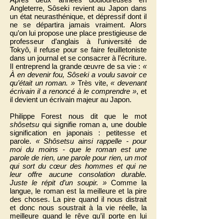
Angleterre, Sôseki revient au Japon dans
un état neurasthénique, et dépressif dont il
ne se départira jamais vraiment. Alors
qu’on lui propose une place prestigieuse de
professeur d’anglais à l’université de
Tokyô, il refuse pour se faire feuilletoniste
dans un journal et se consacrer à l’écriture.
Il entreprend la grande œuvre de sa vie :
«
À en devenir fou, Sôseki a voulu savoir ce
qu’était un roman. »
Très vite,
« devenant
écrivain il a renoncé à le comprendre »
, et
il devient un écrivain majeur au Japon.
Philippe Forest nous dit que le mot
shôsetsu
qui signifie roman a, une double
signification en japonais : petitesse et
parole.
« Shôsetsu ainsi rappelle - pour
moi du moins - que le roman est une
parole de rien, une parole pour rien, un mot
qui sort du cœur des hommes et qui ne
leur offre aucune consolation durable.
Juste le répit d’un soupir. »
Comme la
langue, le roman est la meilleure et la pire
des choses. La pire quand il nous distrait
et donc nous soustrait à la vie réelle, la
meilleure quand le rêve qu’il porte en lui