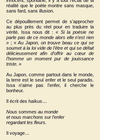
innocent, spontané, il y a tout l’éclat de la
réalité que le poète montre sans masque,
sans fard, sans illusion.
Ce dépouillement permet de s’approcher
au plus près du réel pour en traduire la
vérité. Issa nous dit :
« Si la poésie ne
parle pas de ce monde alors elle n’est rien
»
;
« Au Japon, on trouve beau ce qui se
soumet à la loi vide de l’être et qui se défait
délicieusement afin d’offrir au cœur de
l’homme un moment pur de jouissance
triste. »
Au Japon, comme partout dans le monde,
la terre est le seul enfer et le seul paradis.
Issa n’aime pas l’enfer, il cherche le
bonheur.
Il écrit des haïkus…
Nous sommes au monde
et nous marchons sur l’enfer
regardant les fleurs.
Il voyage…