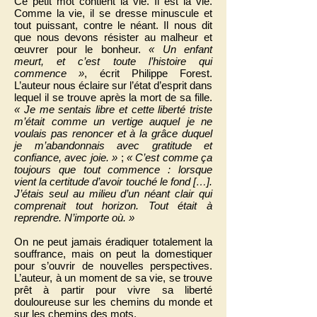
Ce petit mot contient la vie. Il est la vie.
Comme la vie, il se dresse minuscule et
tout puissant, contre le néant. Il nous dit
que nous devons résister au malheur et
œuvrer pour le bonheur.
« Un enfant
meurt, et c’est toute l’histoire qui
commence »
, écrit Philippe Forest.
L’auteur nous éclaire sur l’état d’esprit dans
lequel il se trouve après la mort de sa fille.
« Je me sentais libre et cette liberté triste
m’était comme un vertige auquel je ne
voulais pas renoncer et à la grâce duquel
je m’abandonnais avec gratitude et
confiance, avec joie. »
;
« C’est comme ça
toujours que tout commence : lorsque
vient la certitude d’avoir touché le fond […].
J’étais seul au milieu d’un néant clair qui
comprenait tout horizon. Tout était à
reprendre. N’importe où. »
On ne peut jamais éradiquer totalement la
souffrance, mais on peut la domestiquer
pour s’ouvrir de nouvelles perspectives.
L’auteur, à un moment de sa vie, se trouve
prêt à partir pour vivre sa liberté
douloureuse sur les chemins du monde et
sur les chemins des mots.