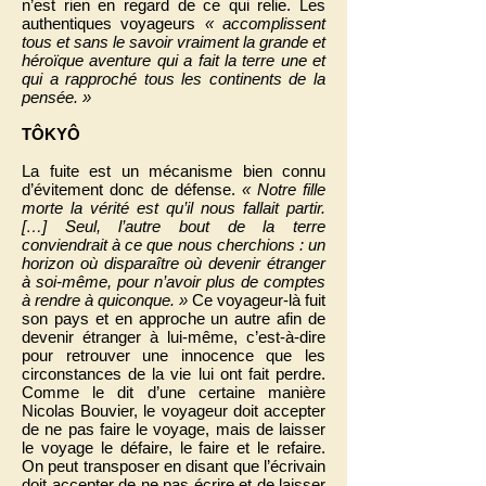
n’est rien en regard de ce qui relie. Les
authentiques voyageurs
« accomplissent
tous et sans le savoir vraiment la grande et
héroïque aventure qui a fait la terre une et
qui a rapproché tous les continents de la
pensée. »
TÔKYÔ
La fuite est un mécanisme bien connu
d’évitement donc de défense.
« Notre fille
morte la vérité est qu’il nous fallait partir.
[…] Seul, l’autre bout de la terre
conviendrait à ce que nous cherchions : un
horizon où disparaître où devenir étranger
à soi-même, pour n’avoir plus de comptes
à rendre à quiconque. »
Ce voyageur-là fuit
son pays et en approche un autre afin de
devenir étranger à lui-même, c’est-à-dire
pour retrouver une innocence que les
circonstances de la vie lui ont fait perdre.
Comme le dit d’une certaine manière
Nicolas Bouvier, le voyageur doit accepter
de ne pas faire le voyage, mais de laisser
le voyage le défaire, le faire et le refaire.
On peut transposer en disant que l’écrivain
doit accepter de ne pas écrire et de laisser