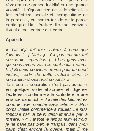
révèlent une grande lucidité et une grande
volonté. Il n’ignore rien de la fonction à la
fois créatrice, sociale et thérapeutique de
la parole et, en particulier, de cette parole
écrite qu’est la littérature. Il se sait écrivain,
il veut et doit écrire : et il écrira !
Apatride
«
J’ai déjà fait mes adieux à ceux que
j’aimais […] Mais je n’ai pas encore fait
une vraie séparation. […] Les gens avec
qui nous avons vécu ils sont nous-mêmes
[…] Si nous pouvions même pour un court
instant, sortir de cette histoire alors la
séparation deviendrait possible.
»
Tant que la séparation n’est pas actée et
en quelque sorte absorbée et digérée,
l’exilé est condamné à la solitude et à une
errance sans but.
«
J’avale des kilomètres
comme une mouche sans tête.
» «
Mon
corps inutile commence à rouiller. Je suis
robotisé par la peur, déshumanisé par la
misère.
» «
J’ai tout le temps faim et froid,
je ne parle pas bien le français, dans mon
pays c’est encore la guerre, mais il me