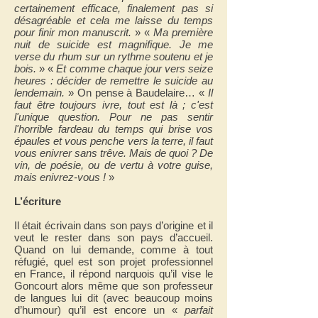
certainement efficace, finalement pas si
désagréable et cela me laisse du temps
pour finir mon manuscrit.
» «
Ma première
nuit de suicide est magnifique. Je me
verse du rhum sur un rythme soutenu et je
bois.
» «
Et comme chaque jour vers seize
heures : décider de remettre le suicide au
lendemain.
» On pense à Baudelaire… «
Il
faut être toujours ivre, tout est là ; c'est
l'unique question. Pour ne pas sentir
l'horrible fardeau du temps qui brise vos
épaules et vous penche vers la terre, il faut
vous enivrer sans trêve. Mais de quoi ? De
vin, de poésie, ou de vertu à votre guise,
mais enivrez-vous !
»
L’écriture
Il était écrivain dans son pays d’origine et il
veut le rester dans son pays d’accueil.
Quand on lui demande, comme à tout
réfugié, quel est son projet professionnel
en France, il répond narquois qu’il vise le
Goncourt alors même que son professeur
de langues lui dit (avec beaucoup moins
d’humour) qu’il est encore un «
parfait