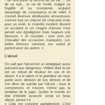
- de rencontrer la femme de sa vie … ou
de sa nuit… la vie de l’exilé, malgré sa
fragilité et sa monotonie, acquiert
davantage de consistance et de relief. Il
connaît diverses désillusions amoureuses
comme tout un chacun (et chacune) mais
pour un exilé, le moindre incident devient
un accident et un chagrin d’amour n’est
jamais une égratignure mais toujours une
blessure. «
Je constate : mon nom est
Chevalier des occasions manquées. Les
belles femmes viennent, me voient et
partent avec les autres.
»
L’alcool
On sait que l’alcool est un antalgique aussi
puissant que dangereux. Velibor dont la vie
est un nœud de douleur en use et en
abuse. Il a le talent et la grandeur de nous
parler avec dérision de ses dérives et de
son désir de suicide par l’alcool ; nous le
comprenons et n’avons même pas la
tentation de le juger. Quitter le monde en
état d’ébriété avancée serait un beau
départ, pense-t-il.
«
Cela me convient parfaitement. C’est