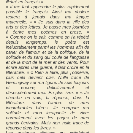
illettré en français
».
«
Il me faut apprendre le plus rapidement
possible le français. Ainsi ma douleur
restera à jamais dans ma langue
maternelle.
» «
Je suis dans la ville des
arts et des lettres. Je passe mes journées
à écrire mes poèmes en prose.
»
«
Comme on le sait, comme on l’a répété
depuis longtemps, le poète est
inéluctablement parmi les hommes afin de
parler de l’amour et de la politique, de la
solitude et du sang qui coule de l’angoisse
et de la mort de la mer et des vents. Pour
écrire après une guerre, il faut croire en la
littérature.
» «
Rien à faire, plus j’observe,
plus cela devient clair. Nulle trace de
Hemingway sur ma figure. Je suis toujours
et encore, définitivement et
désespérément moi. En plus ivre.
» «
Je
cherche en vain, la réponse, dans la
littérature, dans l’ambre de mes
innombrables bières. Je compare ma
solitude et mon incapacité de vivre
normalement avec les pages de mes
grands écrivains. Mais rien, nulle trace de
réponse dans les livres.
»
Les quelques citations qui précèdent