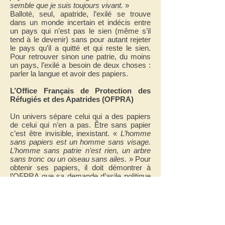
semble que je suis toujours vivant.
»
Balloté, seul, apatride, l’exilé se trouve
dans un monde incertain et indécis entre
un pays qui n’est pas le sien (même s’il
tend à le devenir) sans pour autant rejeter
le pays qu’il a quitté et qui reste le sien.
Pour retrouver sinon une patrie, du moins
un pays, l’exilé a besoin de deux choses :
parler la langue et avoir des papiers.
L’Office Français de Protection des
Réfugiés et des Apatrides (OFPRA)
Un univers sépare celui qui a des papiers
de celui qui n’en a pas. Être sans papier
c’est être invisible, inexistant. «
L’homme
sans papiers est un homme sans visage.
L’homme sans patrie n’est rien, un arbre
sans tronc ou un oiseau sans ailes.
» Pour
obtenir ses papiers, il doit démontrer à
l’OFPRA que sa demande d’asile politique
est fondée et justifiée. Il argumente en
racontant comment il a été suspecté par la
milice paramilitaire et traité de «
dangereux
gauchiste
», comment il est devenu soldat
contre son gré, comment il a refusé de tirer