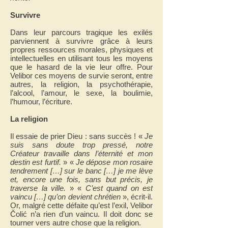
Survivre
Dans leur parcours tragique les exilés
parviennent à survivre grâce à leurs
propres ressources morales, physiques et
intellectuelles en utilisant tous les moyens
que le hasard de la vie leur offre. Pour
Velibor ces moyens de survie seront, entre
autres, la religion, la psychothérapie,
l’alcool, l’amour, le sexe, la boulimie,
l’humour, l’écriture.
La religion
Il essaie de prier Dieu : sans succès ! «
Je
suis sans doute trop pressé, notre
Créateur travaille dans l’éternité et mon
destin est furtif.
» «
Je dépose mon rosaire
tendrement […] sur le banc […] je me lève
et, encore une fois, sans but précis, je
traverse la ville.
» «
C’est quand on est
vaincu […] qu’on devient chrétien
», écrit-il.
Or, malgré cette défaite qu’est l’exil, Velibor
Čolić
n’a rien d’un vaincu. Il doit donc se
tourner vers autre chose que la religion.