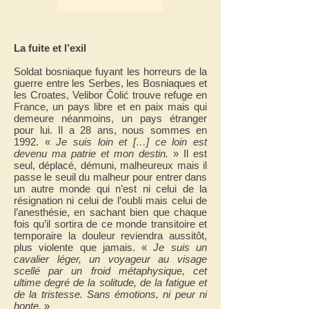
La fuite et l’exil
Soldat bosniaque fuyant les horreurs de la
guerre entre les Serbes, les Bosniaques et
les Croates,
Velibor Čolić
trouve refuge en
France, un pays libre et en paix mais qui
demeure néanmoins, un pays étranger
pour lui. Il a 28 ans, nous sommes en
1992. «
Je suis loin et […] ce loin est
devenu ma patrie et mon destin.
» Il est
seul, déplacé, démuni, malheureux mais il
passe le seuil du malheur pour entrer dans
un autre monde qui n’est ni celui de la
résignation ni celui de l’oubli mais celui de
l’anesthésie, en sachant bien que chaque
fois qu’il sortira de ce monde transitoire et
temporaire la douleur reviendra aussitôt,
plus violente que jamais. «
Je suis un
cavalier léger, un voyageur au visage
scellé par un froid métaphysique, cet
ultime degré de la solitude, de la fatigue et
de la tristesse. Sans émotions, ni peur ni
honte.
»