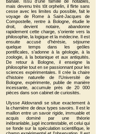
banale. Issu d’une famille de notables,
mais devenu très tôt orphelin, il flirte sans
cesse avec les limites du possible, fait le
voyage de Rome à Saint-Jacques de
Compostelle, rentre à Bologne, étudie le
droit, devient notaire, abandonne
rapidement cette charge, s’oriente vers la
philosophie, la logique et la médecine. Il est
ensuite accusé d’hérésie, séjourne
quelque temps dans les geôles
pontificales, s’adonne à la géologie, à la
zoologie, à la botanique et aux antiquités.
De retour à Bologne, il enseigne la
philosophie tout en se passionnant pour les
sciences expérimentales. Il crée la chaire
d’histoire naturelle de l’Université de
Bologne, expérimente, publie de manière
incessante, accumule près de 20 000
pièces dans son cabinet de curiosités.
Ulysse Aldovrandi se situe exactement à
la charnière de deux types savoirs. Il est le
maillon entre un savoir rigide, immuable et
acquis dominé par une théorie
inébranlable, jugé incontestable, et celui qui
se fonde sur la spéculation scientifique, le
champ expérimental et l’observation. Il est