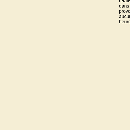
relat
dans
provo
aucun
heure