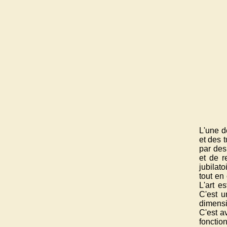
L'une d
et des 
par des 
et de r
jubilato
tout en
L'art e
C'est u
dimensi
C'est a
fonctio