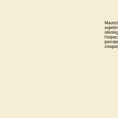
Mauriz
suprém
idéolo
l'espac
percept
s'expos