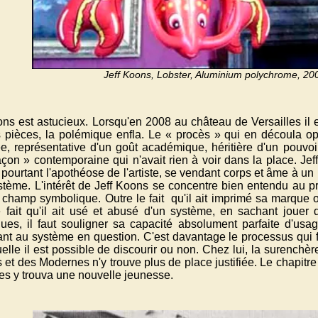
Jeff Koons, Lobster, Aluminium polychrome, 20
ons est astucieux. Lorsqu'en 2008 au château de Versailles il
s pièces, la polémique enfla. Le « procès » qui en découla opp
ée, représentative d'un goût académique, héritière d'un pouvoir
açon » contemporaine qui n'avait rien à voir dans la place. Jef
 pourtant l'apothéose de l'artiste, se vendant corps et âme à un 
stème. L'intérêt de Jeff Koons se concentre bien entendu au pr
 champ symbolique. Outre le fait qu'il ait imprimé sa marque 
e fait qu'il ait usé et abusé d'un système, en sachant jouer
ues, il faut souligner sa capacité absolument parfaite d'usag
ant au système en question. C'est davantage le processus qui
uelle il est possible de discourir ou non. Chez lui, la surenchè
 et des Modernes n'y trouve plus de place justifiée. Le chapitre 
les y trouva une nouvelle jeunesse.