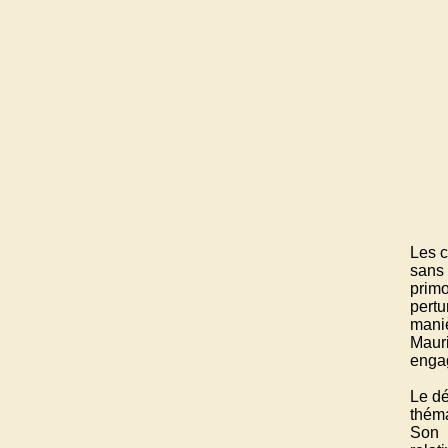
Les c
sans
primo
pertu
maniè
Maur
engag
Le dé
théma
Son 