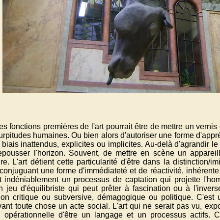
es fonctions premières de l'art pourrait être de mettre un verni
turpitudes humaines. Ou bien alors d'autoriser une forme d'app
biais inattendus, explicites ou implicites. Au-delà d'agrandir le 
epousser l'horizon. Souvent, de mettre en scène un appareil
ire. L'art détient cette particularité d'être dans la distinction/imi
 conjuguant une forme d'immédiateté et de réactivité, inhérente
st indéniablement un processus de captation qui projette l'ho
n jeu d'équilibriste qui peut prêter à fascination ou à l'inver
on critique ou subversive, démagogique ou politique. C'est 
vant toute chose un acte social. L'art qui ne serait pas vu, ex
n opérationnelle d'être un langage et un processus actifs. C'