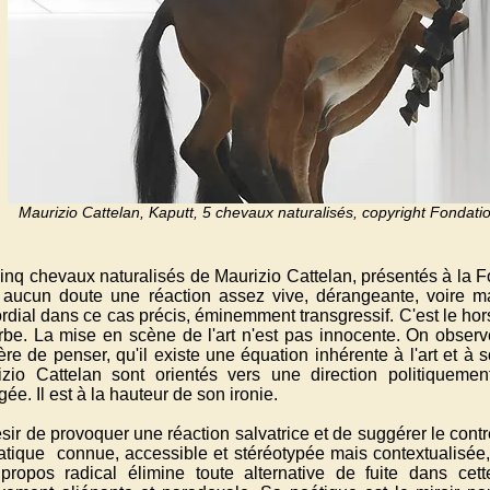
Maurizio Cattelan, Kaputt, 5 chevaux naturalisés,
copyright
Fondatio
inq chevaux naturalisés de Maurizio Cattelan, présentés à la F
 aucun doute une réaction assez vive, dérangeante, voire ma
rdial dans ce cas précis, éminemment transgressif. C'est le ho
rbe. La mise en scène de l'art n'est pas innocente. On observe
re de penser, qu'il existe une équation inhérente à l'art et à 
izio Cattelan sont orientés vers une direction politiqueme
ée. Il est à la hauteur de son ironie.
sir de provoquer une réaction salvatrice et de suggérer le contr
tique connue, accessible et stéréotypée mais contextualisée, b
propos radical élimine toute alternative de fuite dans cett