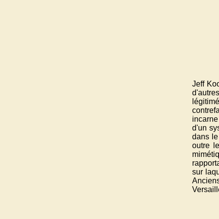
Jeff Ko
d'autre
légitim
contref
incarne
d'un sy
dans le
outre l
mimétiq
rapport
sur laq
Anciens
Versail