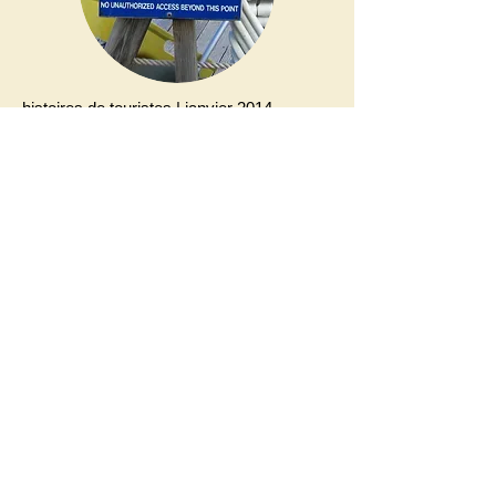
histoires de touristes | janvier 2014
Choisir le « Club » pour des vacances
en toute sécurité
par Olivier Dehoorne
Plus que jamais la sécurité reste la condition
sine qua non de la diffusion du tourisme dans le
monde ; au gré des tensions sociales, des
instabilités politiques – et autres « printemps »
arabes –, des structures d’accueil s’éteignent,
des investisseurs s’éclipsent. [...]