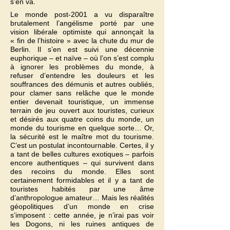
s’en va.
Le monde post-2001 a vu disparaître
brutalement l’angélisme porté par une
vision libérale optimiste qui annonçait la
« fin de l’histoire » avec la chute du mur de
Berlin. Il s’en est suivi une décennie
euphorique – et naïve – où l’on s’est complu
à ignorer les problèmes du monde, à
refuser d’entendre les douleurs et les
souffrances des démunis et autres oubliés,
pour clamer sans relâche que le monde
entier devenait touristique, un immense
terrain de jeu ouvert aux touristes, curieux
et désirés aux quatre coins du monde, un
monde du tourisme en quelque sorte… Or,
la sécurité est le maître mot du tourisme.
C’est un postulat incontournable. Certes, il y
a tant de belles cultures exotiques – parfois
encore authentiques – qui survivent dans
des recoins du monde. Elles sont
certainement formidables et il y a tant de
touristes habités par une âme
d’anthropologue amateur… Mais les réalités
géopolitiques d’un monde en crise
s’imposent : cette année, je n’irai pas voir
les Dogons, ni les ruines antiques de