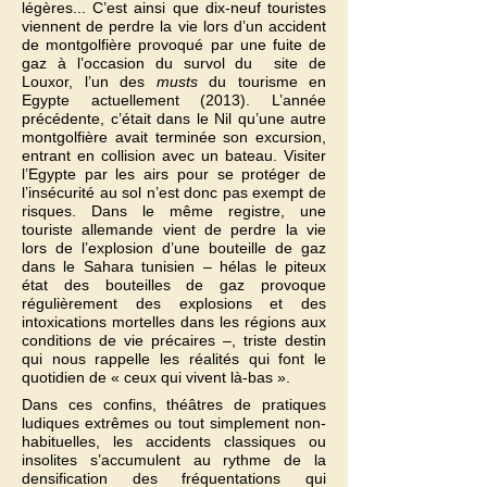
légères... C’est ainsi que dix-neuf touristes
viennent de perdre la vie lors d’un accident
de montgolfière provoqué par une fuite de
gaz à l’occasion du survol du site de
Louxor, l’un des
musts
du tourisme en
Egypte actuellement (2013). L’année
précédente, c’était dans le Nil qu’une autre
montgolfière avait terminée son excursion,
entrant en collision avec un bateau. Visiter
l’Egypte par les airs pour se protéger de
l’insécurité au sol n’est donc pas exempt de
risques. Dans le même registre, une
touriste allemande vient de perdre la vie
lors de l’explosion d’une bouteille de gaz
dans le Sahara tunisien – hélas le piteux
état des bouteilles de gaz provoque
régulièrement des explosions et des
intoxications mortelles dans les régions aux
conditions de vie précaires –, triste destin
qui nous rappelle les réalités qui font le
quotidien de « ceux qui vivent là-bas ».
Dans ces confins, théâtres de pratiques
ludiques extrêmes ou tout simplement non-
habituelles, les accidents classiques ou
insolites s’accumulent au rythme de la
densification des fréquentations qui