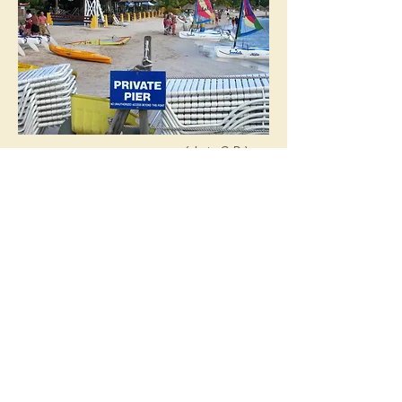
(photo O.D.)
Aux abords du village, quelques rares
vendeurs ambulants sont tolérés avec leurs
bijoux, petit artisanat local et autres
pacotilles. La tolérance dont ils bénéficient
les responsabilise : l’acceptation de leur
présence les transforme en redoutables
vigiles. Ils participent activement à la
surveillance du lieu en signalant la proximité
d’intrus et refoulant les autres vendeurs non
accrédités.
Hélas, en dépit de tous ces systèmes de
surveillance, il existe toujours des vols dans
l’enceinte du village : un portefeuille, un
sac-à-main, un objet de valeur quelconque
abandonné sur un transat aux abords de la