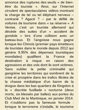
annonce des ruptures des seuils « de bien-
être du touriste ». Ainsi, sur l’Internet
circulent de spectaculaires vidéos montrant
la charge de tel ou tel éléphant nerveux –
contrarié ? Agacé ? – par le défilé de
voitures de tourisme dans « sa réserve ». A
Venise, c’est un touriste allemand qui
décède des suites d’un « accident de
gondole » lors d’une collision avec un
bateau-bus. Et l’angoisse nous gagne
lorsque les Chinois (premier pays émetteurs
de touristes dans le monde depuis 2012 qui
génère 9,95% des dépenses touristiques
mondiales) qualifient la France de
destination à risque en raison des
agressions et des vols dont ils sont victimes.
Sans oublier la petite criminalité qui
gangrène les territoires qui sombrent de la
crise et prospère dans les trafics illicites de
la chasse médiatique d’un baron de la
drogue dans les bas quartiers de Kingston à
la « discrète fusillade » nocturne (deux
morts, six blessés par balles) aux portes du
Club Med de la Martinique, en janvier 2014.
Et n’oublions pas la fameuse formule :
lorsque le terrorisme s’installe, le tourisme