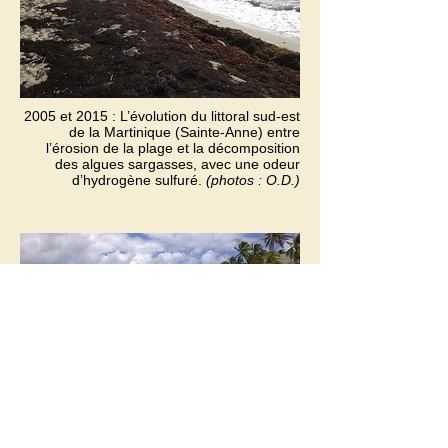
2005 et 2015 : L’évolution du littoral sud-est
de la Martinique (Sainte-Anne) entre
l’érosion de la plage et la décomposition
des algues sargasses, avec une odeur
d’hydrogène sulfuré.
(photos : O.D.)
J’eus subrepticement l’envie de refaire un
tour de Jet Ski pour revoir le rocher du
diamant, mais dans la solitude du lieu, mon