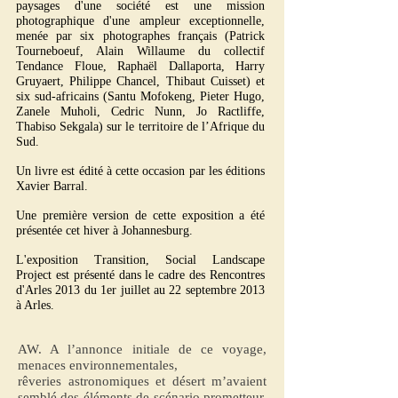
paysages d'une société est une mission
photographique d'une ampleur exceptionnelle,
menée par six photographes français (Patrick
Tourneboeuf, Alain Willaume du collectif
Tendance Floue, Raphaël Dallaporta, Harry
Gruyaert, Philippe Chancel, Thibaut Cuisset) et
six sud-africains (Santu Mofokeng, Pieter Hugo,
Zanele Muholi, Cedric Nunn, Jo Ractliffe,
Thabiso Sekgala) sur le territoire de l’Afrique du
Sud.
Un livre est édité à cette occasion par les éditions
Xavier Barral.
Une première version de cette exposition a été
présentée cet hiver à Johannesburg.
L'exposition Transition, Social Landscape
Project est présenté dans le cadre des Rencontres
d'Arles 2013 du 1er juillet au 22 septembre 2013
à Arles.
AW. A l’annonce initiale de ce voyage,
menaces environnementales,
rêveries astronomiques et désert m’avaient
semblé des éléments de scénario prometteur.