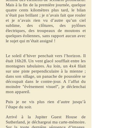
Mais à la fin de la première journée, quelque
quatre cents kilomètres plus tard, le bilan
n’était pas brillant ; je n’avais fait que rouler
et je n’avais rien vu d’autre qu’un ciel
sublime, des clôtures, des pylônes
électriques, des troupeaux de moutons et
quelques éoliennes, sans rapport aucun avec
le sujet qui m’était assigné !
Le soleil d’hiver penchait vers l’horizon. Il
était 16h28. Un vent glacé soufflait entre les
montagnes tabulaires. Au loin, un 4x4 filait
sur une piste perpendiculaire à la mienne ;
dans son sillage, un panache de poussière se
découpait dans le contre-jour. A l’affut du
moindre "évènement visuel", je déclenchai
mon appareil.
Puis je ne vis plus rien d’autre jusqu’à
l’étape du soir.
Arrivé à la Jupiter Guest House de
Sutherland, je déchargeai ma carte-mémoire.
Sur la toute dernière séquence d’images,