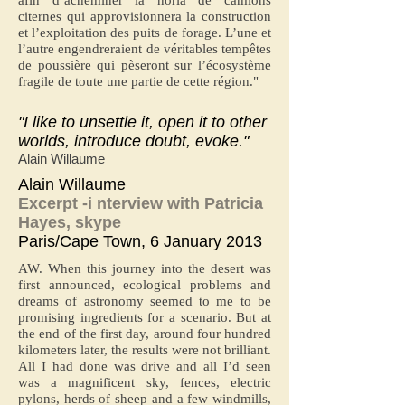
afin d’acheminer la noria de camions
citernes qui approvisionnera la construction
et l’exploitation des puits de forage. L’une et
l’autre engendreraient de véritables tempêtes
de poussière qui pèseront sur l’écosystème
fragile de toute une partie de cette région."
"I like to unsettle it, open it to other
worlds, introduce doubt, evoke."
Alain Willaume
Alain Willaume
Excerpt -i nterview with Patricia
Hayes, skype
Paris/Cape Town, 6 January 2013
AW. When this journey into the desert was
first announced, ecological problems and
dreams of astronomy seemed to me to be
promising ingredients for a scenario. But at
the end of the first day, around four hundred
kilometers later, the results were not brilliant.
All I had done was drive and all I’d seen
was a magnificent sky, fences, electric
pylons, herds of sheep and a few windmills,