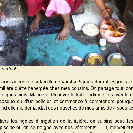
Friedrich
ours auprès de la famille de Varsha, 5 jours durant lesquels je 
milière d’être hébergée chez mes cousins. On partage tout, c
quelques mois. Ma mère découvre le trafic indien et les aventur
 casque ou d’un policier, et commence à comprendre pourqu
 quand elle me demandait des nouvelles de mes amis de « sous les
ns les rigoles d’irrigation de la rizière, on cuisine sous le
 piscine où on se baigne avec nos vêtements… Et, merveilleus