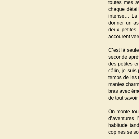
toutes mes av
chaque détail
intense… La 
donner un asp
deux petites
accourent ver
C’est là seul
seconde après
des petites en
câlin, je suis
temps de les r
manies charme
bras avec émo
de tout savoir 
On monte tous
d’aventures 
habitude tand
copines se son