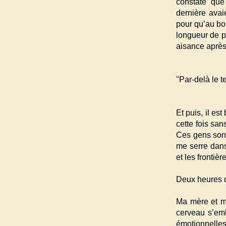
constate qu
dernière avaie
pour qu’au bo
longueur de pi
aisance après
"Par-delà le t
Et puis, il es
cette fois san
Ces gens son
me serre dans
et les frontiè
Deux heures d
Ma mère et m
cerveau s’emb
émotionnelles