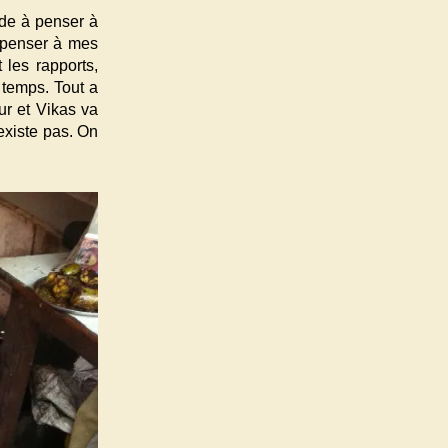
nde à penser à
à penser à mes
 les rapports,
 temps. Tout a
ur et Vikas va
’existe pas. On