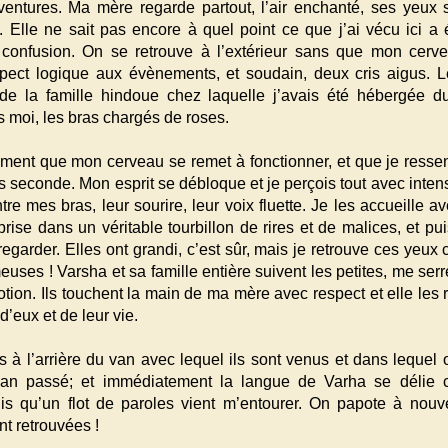
entures. Ma mère regarde partout, l’air enchanté, ses yeux s
. Elle ne sait pas encore à quel point ce que j’ai vécu ici a 
confusion. On se retrouve à l’extérieur sans que mon cerv
ect logique aux évènements, et soudain, deux cris aigus. Le
 de la famille hindoue chez laquelle j’avais été hébergée d
s moi, les bras chargés de roses.
ement que mon cerveau se remet à fonctionner, et que je resse
 seconde. Mon esprit se débloque et je perçois tout avec intens
tre mes bras, leur sourire, leur voix fluette. Je les accueille 
 prise dans un véritable tourbillon de rires et de malices, et pu
egarder. Elles ont grandi, c’est sûr, mais je retrouve ces yeux 
uses ! Varsha et sa famille entière suivent les petites, me serr
tion. Ils touchent la main de ma mère avec respect et elle les 
d’eux et de leur vie.
 à l’arrière du van avec lequel ils sont venus et dans lequel 
l’an passé; et immédiatement la langue de Varha se déli
is qu’un flot de paroles vient m’entourer. On papote à nouv
t retrouvées !