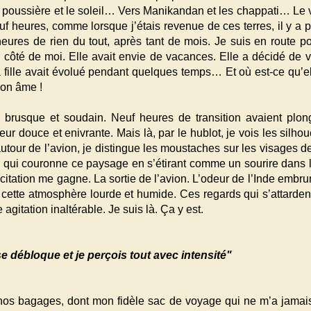
a poussière et le soleil… Vers Manikandan et les chappati… Le
f heures, comme lorsque j’étais revenue de ces terres, il y a 
heures de rien du tout, après tant de mois. Je suis en route po
côté de moi. Elle avait envie de vacances. Elle a décidé de v
a fille avait évolué pendant quelques temps… Et où est-ce qu’el
son âme !
e, brusque et soudain. Neuf heures de transition avaient plo
ur douce et enivrante. Mais là, par le hublot, je vois les silho
 autour de l’avion, je distingue les moustaches sur les visages 
ne qui couronne ce paysage en s’étirant comme un sourire dans le
excitation me gagne. La sortie de l’avion. L’odeur de l’Inde emb
cette atmosphère lourde et humide. Ces regards qui s’attarde
 agitation inaltérable. Je suis là. Ça y est.
e débloque et je perçois tout avec intensité"
os bagages, dont mon fidèle sac de voyage qui ne m’a jamais