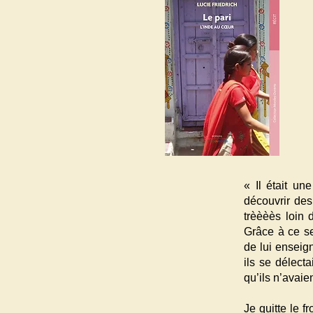
« Il était un
découvrir des
trèèèès loin 
Grâce à ce se
de lui enseign
ils se délect
qu’ils n’avaie
Je quitte le 