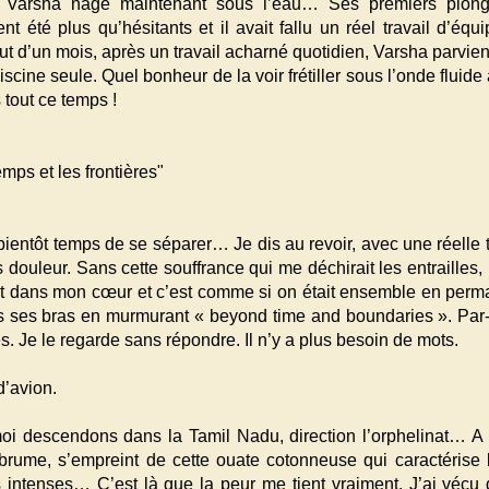
e Varsha nage maintenant sous l’eau… Ses premiers plong
nt été plus qu’hésitants et il avait fallu un réel travail d’équ
ut d’un mois, après un travail acharné quotidien, Varsha parvien
scine seule. Quel bonheur de la voir frétiller sous l’onde fluide
 tout ce temps !
emps et les frontières"
t bientôt temps de se séparer… Je dis au revoir, avec une réelle 
s douleur. Sans cette souffrance qui me déchirait les entrailles, 
t dans mon cœur et c’est comme si on était ensemble en perm
 ses bras en murmurant « beyond time and boundaries ». Par-
res. Je le regarde sans répondre. Il n’y a plus besoin de mots.
’avion.
oi descendons dans la Tamil Nadu, direction l’orphelinat… 
rume, s’empreint de cette ouate cotonneuse qui caractérise l
 intenses… C’est là que la peur me tient vraiment. J’ai vécu