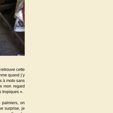
retrouve cette
omme quand j’y
es à moto sans
oi mon regard
 tropiques ».
s palmiers, on
e surprise, je