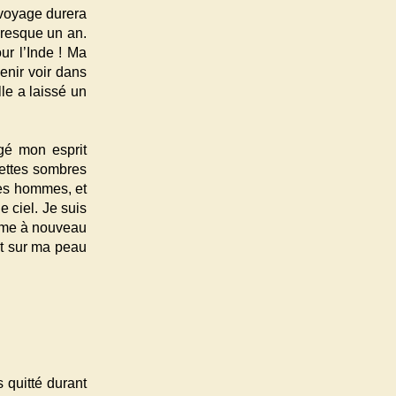
 voyage durera
presque un an.
ur l’Inde ! Ma
enir voir dans
le a laissé un
ngé mon esprit
uettes sombres
des hommes, et
 ciel. Je suis
rume à nouveau
nt sur ma peau
 quitté durant