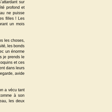
’attardant sur
été profond et
eau ne puisse
s filles ! Les
urant un mois
ns les choses,
ité, les bonds
avec un énorme
is je prends le
coquins et ces
ent dans leurs
regarde, avide
on a vécu tant
e comme à son
eau, les deux