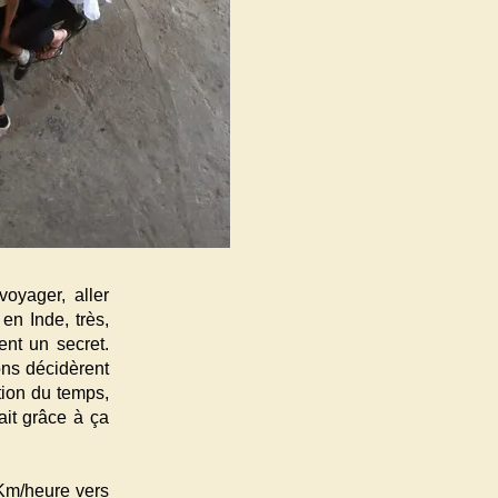
voyager, aller
en Inde, très,
ent un secret.
ons décidèrent
tion du temps,
ait grâce à ça
 Km/heure vers