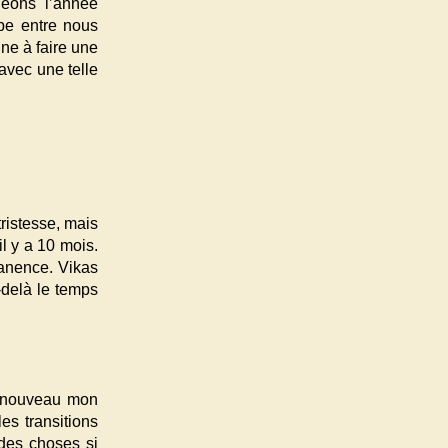
eons l’année
ipe entre nous
ne à faire une
 avec une telle
tristesse, mais
il y a 10 mois.
anence. Vikas
delà le temps
A nouveau mon
es transitions
 des choses si